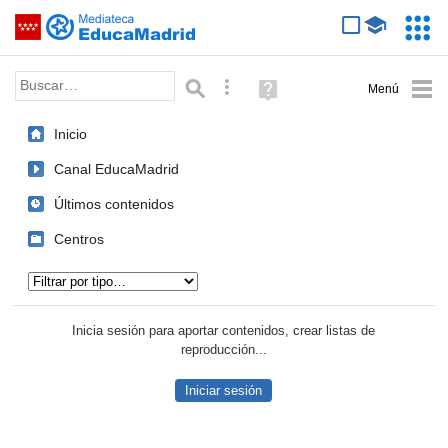
Mediateca de EducaMadrid
Saltar navegación
Servic
Educa
Palabra o frase:
Búsqueda avanzada
Ayuda
(en
ventana
Inicio
nueva)
Canal EducaMadrid
Últimos contenidos
Centros
Tipo de contenido:
Inicia sesión para aportar contenidos, crear listas de
reproducción...
Iniciar sesión