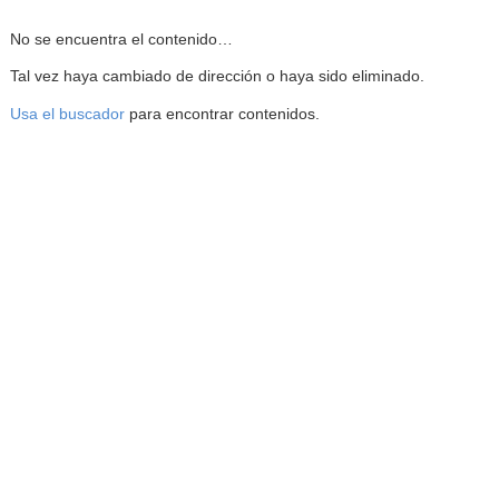
Reproductor de la Mediateca
No se encuentra el contenido…
Tal vez haya cambiado de dirección o haya sido eliminado.
Usa el buscador
para encontrar contenidos.