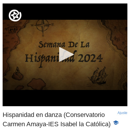
Ajuste
d
Hispanidad en danza (Conservatorio
p
Carmen Amaya-IES Isabel la Católica)
-
Contenid