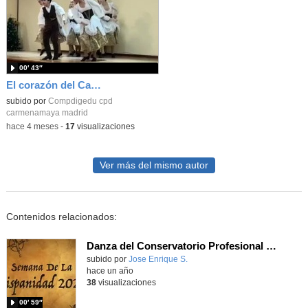
00′ 43″
El corazón del Carmen Amaya en la Residencia Montserrat
subido por
Compdigedu cpd
carmenamaya madrid
-
hace 4 meses
-
17
visualizaciones
Ver más del mismo autor
Contenidos relacionados:
Danza del Conservatorio Profesional de Danza Carmen Amaya durante la semana de la Hispanidad en el IES Isabel la Católica
Contenido educativo.
subido por
Jose Enrique S.
-
hace un año
38
visualizaciones
00′ 59″