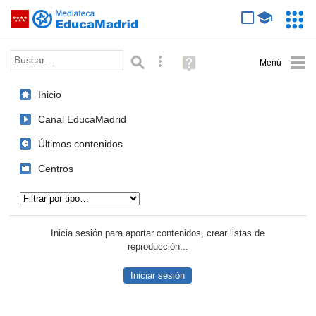
Mediateca de EducaMadrid
Saltar navegación
Servic
Educa
Palabra o frase:
Búsqueda avanzada
Ayuda
(en
ventana
Inicio
nueva)
Canal EducaMadrid
Últimos contenidos
Centros
Tipo de contenido:
Inicia sesión para aportar contenidos, crear listas de
reproducción...
Iniciar sesión