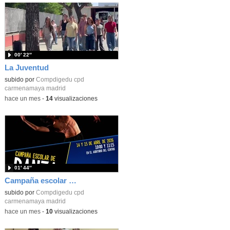
00′ 22″
La Juventud
subido por
Compdigedu cpd
carmenamaya madrid
-
hace un mes
-
14
visualizaciones
01′ 44″
Campaña escolar abril 2026
subido por
Compdigedu cpd
carmenamaya madrid
-
hace un mes
-
10
visualizaciones