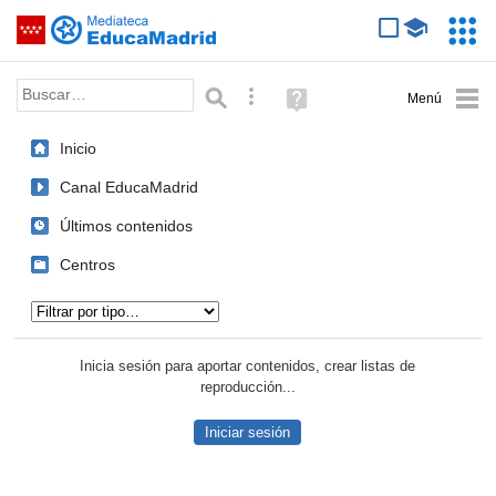
Mediateca de EducaMadrid
Saltar navegación
Servic
Educa
Palabra o frase:
Búsqueda avanzada
Ayuda
(en
ventana
Inicio
nueva)
Canal EducaMadrid
Últimos contenidos
Centros
Tipo de contenido:
Inicia sesión para aportar contenidos, crear listas de
reproducción...
Iniciar sesión