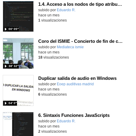
1.4. Acceso a los nodos de tipo atributo. Parte 6.
Contenido educativo.
subido por
Eduardo R.
-
hace un mes
1
visualizaciones
00′ 05″
Coro del ISMIE - Concierto de fin de curso - 6/5/2026
subido por
Mediateca ismie
-
hace un mes
18
visualizaciones
38′ 32″
Duplicar salida de audio en Windows
subido por
Eoep auditivas madrid
-
hace un mes
6
visualizaciones
04′ 0″
6. Sintaxis Funciones JavaScripts
Contenido educativo.
subido por
Eduardo R.
-
hace un mes
2
visualizaciones