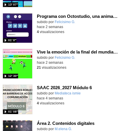
13′ 07″
Programa con Octostudio, una animación utilizando la cámara para una foto y audio y texto para comunicar.
Contenido educativo.
subido por
Felicisimo G.
-
hace 2 semanas
4
visualizaciones
01′ 0″
Vive la emoción de la final del mundial programando con Scratch, un juego de toques y esquivar contrarios
Contenido educativo.
subido por
Felicisimo G.
-
hace 2 semanas
21
visualizaciones
12′ 30″
SAAC 2026_2027 Módulo 6
subido por
Mediateca ismie
-
hace 4 semanas
4
visualizaciones
01′ 08″
Área 2. Contenidos digitales
Contenido educativo.
subido por
M.elena G.
-