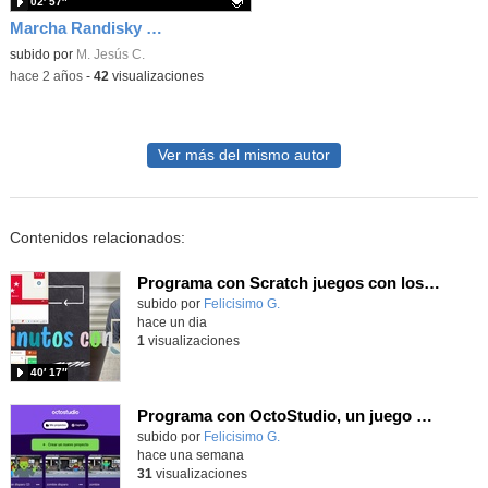
02′ 57″
Marcha Randisky percusión Navidad
Contenido educativo.
subido por
M. Jesús C.
-
hace 2 años
-
42
visualizaciones
Ver más del mismo autor
Contenidos relacionados:
Programa con Scratch juegos con los partidos del mundial 2026 ganados por España
Contenido educativo.
subido por
Felicisimo G.
-
hace un dia
1
visualizaciones
40′ 17″
Programa con OctoStudio, un juego de disparos contra Zombies con un cargador basado en el House of the dead
Contenido educativo.
subido por
Felicisimo G.
-
hace una semana
31
visualizaciones