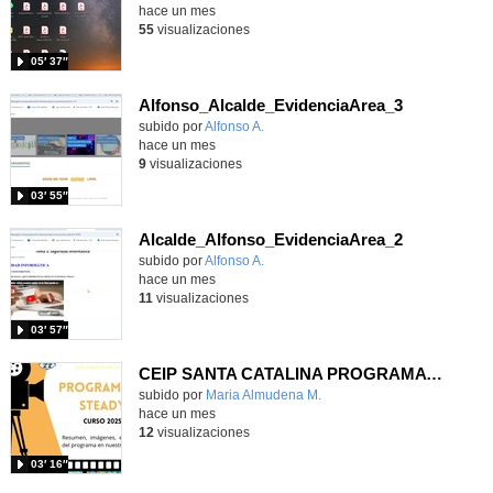
hace un mes
55
visualizaciones
05′ 37″
Alfonso_Alcalde_EvidenciaArea_3
Contenido educativo.
subido por
Alfonso A.
-
hace un mes
9
visualizaciones
03′ 55″
Alcalde_Alfonso_EvidenciaArea_2
Contenido educativo.
subido por
Alfonso A.
-
hace un mes
11
visualizaciones
03′ 57″
CEIP SANTA CATALINA PROGRAMA READY, STEADY, GO! 2025-26
Contenido educativo.
subido por
Maria Almudena M.
-
hace un mes
12
visualizaciones
03′ 16″