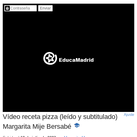
Contenido protegido…
Ajuste
d
Vídeo receta pizza (leído y subtitulado)
p
Margarita Mije Bersabé
-
Contenido