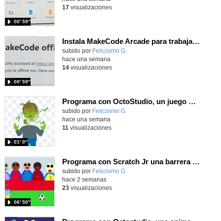
17
visualizaciones
00′ 59″
Instala MakeCode Arcade para trabajar offline en tu tablet, ordenador, Chromebook
Contenido educativo.
subido por
Felicisimo G.
-
hace una semana
14
visualizaciones
00′ 59″
Programa con OctoStudio, un juego homenajeando al House of the dead con Zombies
Contenido educativo.
subido por
Felicisimo G.
-
hace una semana
11
visualizaciones
01′ 0″
Programa con Scratch Jr una barrera que se desplaza para dar sensación de movimiento
Contenido educativo.
subido por
Felicisimo G.
-
hace 2 semanas
23
visualizaciones
06′ 50″