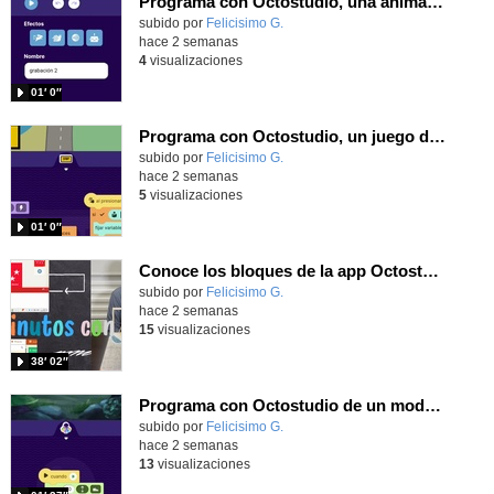
Programa con Octostudio, una animación utilizando la cámara para una foto y audio y texto para comunicar.
Contenido educativo.
subido por
Felicisimo G.
-
hace 2 semanas
4
visualizaciones
01′ 0″
Programa con Octostudio, un juego de Educación Víal cruzando un paso de cebra.
Contenido educativo.
subido por
Felicisimo G.
-
hace 2 semanas
5
visualizaciones
01′ 0″
Conoce los bloques de la app Octostudio, gratuito, offline y para tu tablet y móvil - Contenido educativo
Contenido educativo.
subido por
Felicisimo G.
-
hace 2 semanas
15
visualizaciones
38′ 02″
Programa con Octostudio de un modo sencillo, offline y gratuito
Contenido educativo.
subido por
Felicisimo G.
-
hace 2 semanas
13
visualizaciones