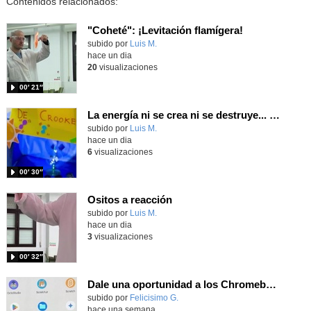
Contenidos relacionados:
"Coheté": ¡Levitación flamígera!
Contenido educativo.
subido por
Luis M.
-
hace un dia
20
visualizaciones
00′ 21″
La energía ni se crea ni se destruye... ¡se experimenta! El Tierno en la Feria Madrid es Ciencia 2026
Contenido educativo.
subido por
Luis M.
-
hace un dia
6
visualizaciones
00′ 30″
Ositos a reacción
Contenido educativo.
subido por
Luis M.
-
hace un dia
3
visualizaciones
00′ 32″
Dale una oportunidad a los Chromebooks y utiliza un proyector para realizar talleres si no tienes pantallas táctiles
Contenido educativo.
subido por
Felicisimo G.
-
hace una semana