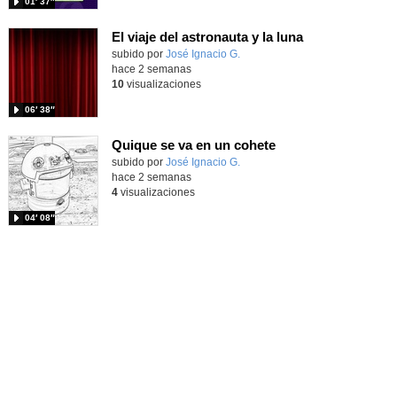
01′ 37″
El viaje del astronauta y la luna
Contenido educativo.
subido por
José Ignacio G.
-
hace 2 semanas
10
visualizaciones
06′ 38″
Quique se va en un cohete
Contenido educativo.
subido por
José Ignacio G.
-
hace 2 semanas
4
visualizaciones
04′ 08″