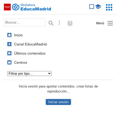
Mediateca de EducaMadrid
Saltar navegación
Servic
Educa
Palabra o frase:
Búsqueda avanzada
Ayuda
(en
ventana
Inicio
nueva)
Canal EducaMadrid
Últimos contenidos
Centros
Tipo de contenido:
Inicia sesión para aportar contenidos, crear listas de
reproducción...
Iniciar sesión