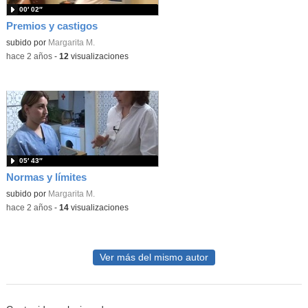
00′ 02″
Premios y castigos
subido por
Margarita M.
-
hace 2 años
-
12
visualizaciones
05′ 43″
Normas y límites
subido por
Margarita M.
-
hace 2 años
-
14
visualizaciones
Ver más del mismo autor