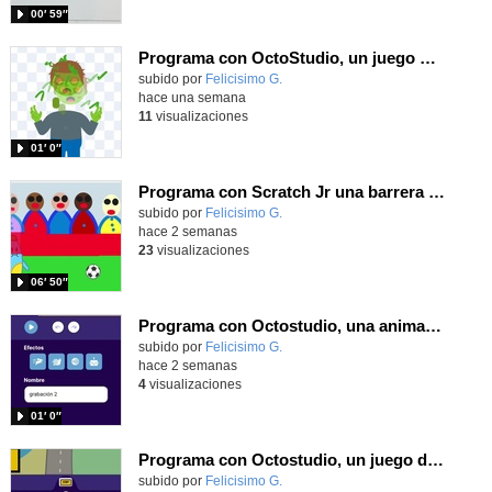
00′ 59″
Programa con OctoStudio, un juego homenajeando al House of the dead con Zombies
Contenido educativo.
subido por
Felicisimo G.
-
hace una semana
11
visualizaciones
01′ 0″
Programa con Scratch Jr una barrera que se desplaza para dar sensación de movimiento
Contenido educativo.
subido por
Felicisimo G.
-
hace 2 semanas
23
visualizaciones
06′ 50″
Programa con Octostudio, una animación utilizando la cámara para una foto y audio y texto para comunicar.
Contenido educativo.
subido por
Felicisimo G.
-
hace 2 semanas
4
visualizaciones
01′ 0″
Programa con Octostudio, un juego de Educación Víal cruzando un paso de cebra.
Contenido educativo.
subido por
Felicisimo G.
-