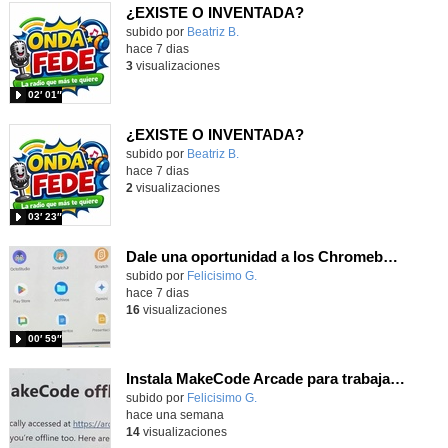
¿EXISTE O INVENTADA?
Contenido educativo.
subido por
Beatriz B.
-
hace 7 dias
3
visualizaciones
02′ 01″
¿EXISTE O INVENTADA?
Contenido educativo.
subido por
Beatriz B.
-
hace 7 dias
2
visualizaciones
03′ 23″
Dale una oportunidad a los Chromebooks y utiliza un proyector para realizar talleres si no tienes pantallas táctiles
Contenido educativo.
subido por
Felicisimo G.
-
hace 7 dias
16
visualizaciones
00′ 59″
Instala MakeCode Arcade para trabajar offline en tu tablet, ordenador, Chromebook
Contenido educativo.
subido por
Felicisimo G.
-
hace una semana
14
visualizaciones