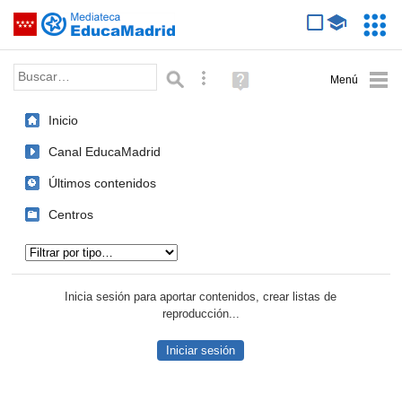
Mediateca de EducaMadrid
Saltar navegación
Servic
Educa
Palabra o frase:
Búsqueda avanzada
Ayuda
(en
ventana
Inicio
nueva)
Canal EducaMadrid
Últimos contenidos
Centros
Tipo de contenido:
Inicia sesión para aportar contenidos, crear listas de
reproducción...
Iniciar sesión