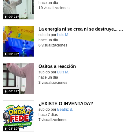
hace un dia
19
visualizaciones
00′ 21″
La energía ni se crea ni se destruye... ¡se experimenta! El Tierno en la Feria Madrid es Ciencia 2026
Contenido educativo.
subido por
Luis M.
-
hace un dia
6
visualizaciones
00′ 30″
Ositos a reacción
Contenido educativo.
subido por
Luis M.
-
hace un dia
3
visualizaciones
00′ 32″
¿EXISTE O INVENTADA?
Contenido educativo.
subido por
Beatriz B.
-
hace 7 dias
7
visualizaciones
03′ 10″