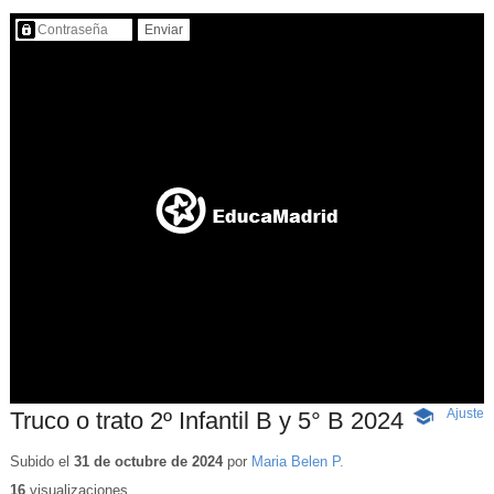
Contenido protegido…
Ajuste
d
Truco o trato 2º Infantil B y 5° B 2024
-
p
Contenido
educativo
Subido el
31 de octubre de 2024
por
Maria Belen P.
16
visualizaciones