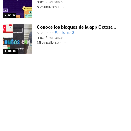
hace 2 semanas
5
visualizaciones
01′ 0″
Conoce los bloques de la app Octostudio, gratuito, offline y para tu tablet y móvil - Contenido educativo
Contenido educativo.
subido por
Felicisimo G.
-
hace 2 semanas
15
visualizaciones
38′ 02″