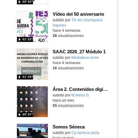
00′ 52″
Vídeo del 50 aniversario
subido por
Tic ies churriguera
leganes
-
hace 4 semanas
26
visualizaciones
01′ 52″
SAAC 2026_27 Módulo 1
subido por
Mediateca ismie
-
hace 4 semanas
16
visualizaciones
01′ 20″
Área 2. Contenidos digitales
Contenido educativo.
subido por
M.elena G.
-
hace un mes
55
visualizaciones
05′ 37″
Somos Séneca
subido por
Cp seneca parla
-
hace un mes