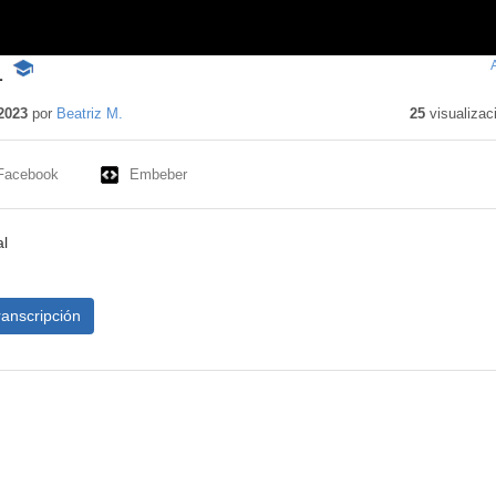
1
-
Contenido
educativo
2023
por
Beatriz M.
25
visualizac
Facebook
Embeber
l
ranscripción