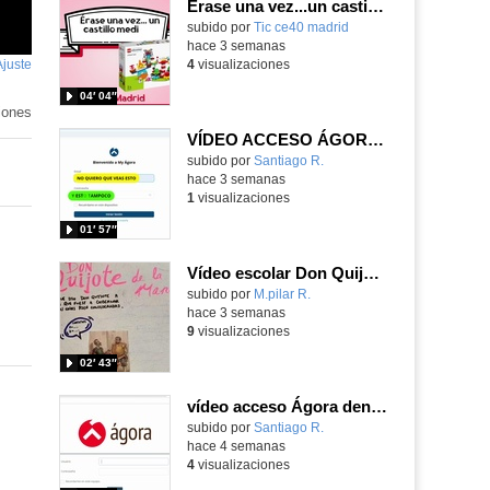
Érase una vez...un castillo medieval
subido por
Tic ce40 madrid
-
hace 3 semanas
Ajuste
de
4
visualizaciones
pantalla
04′ 04″
iones
VÍDEO ACCESO ÁGORA FUERA ENTORNO ESCUELA
Contenido educativo.
subido por
Santiago R.
-
hace 3 semanas
1
visualizaciones
01′ 57″
Vídeo escolar Don Quijote de la mancha
Contenido educativo.
subido por
M.pilar R.
-
hace 3 semanas
9
visualizaciones
02′ 43″
vídeo acceso Ágora dentro entorno escuela
Contenido educativo.
subido por
Santiago R.
-
hace 4 semanas
4
visualizaciones