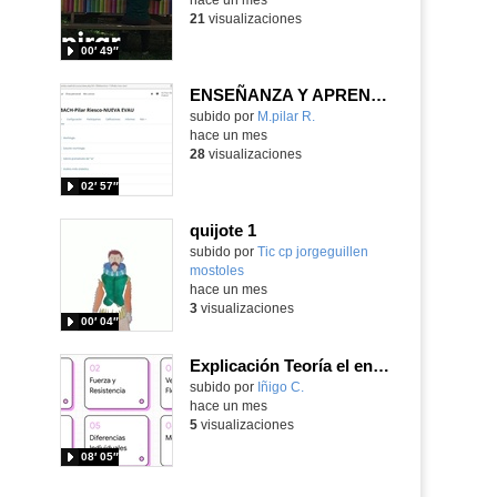
21
visualizaciones
00′ 49″
ENSEÑANZA Y APRENDIZAJE
Contenido educativo.
subido por
M.pilar R.
-
hace un mes
28
visualizaciones
02′ 57″
quijote 1
subido por
Tic cp jorgeguillen
mostoles
-
hace un mes
3
visualizaciones
00′ 04″
Explicación Teoría el entrenamiento 1º Bachillerato (IA)
Contenido educativo.
subido por
Iñigo C.
-
hace un mes
5
visualizaciones
08′ 05″