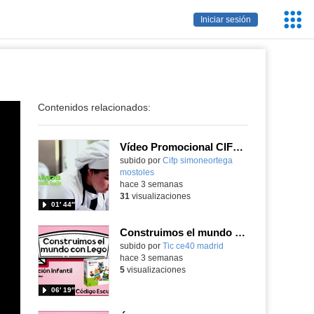
Servic
Iniciar sesión
Educa
Contenidos relacionados:
Vídeo Promocional CIFP Simone Ortega
Contenido educativo.
subido por
Cifp simoneortega
mostoles
-
hace 3 semanas
31
visualizaciones
01′ 44″
Construimos el mundo con Lego
subido por
Tic ce40 madrid
-
hace 3 semanas
5
visualizaciones
06′ 19″