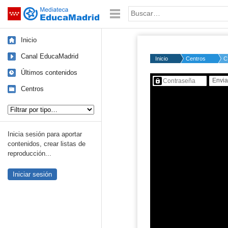
Mediateca de EducaMadrid
Saltar navegación
Palabra o frase:
Inicio
Canal EducaMadrid
Inicio
Centros
C
Últimos contenidos
Contenido protegido…
Centros
Tipo de contenido:
Inicia sesión para aportar
contenidos, crear listas de
reproducción...
Iniciar sesión