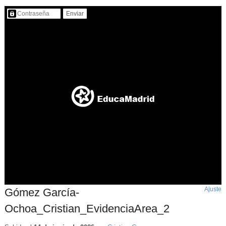
Contenido protegido…
Ajuste
d
Gómez García-
p
Ochoa_Cristian_EvidenciaArea_2