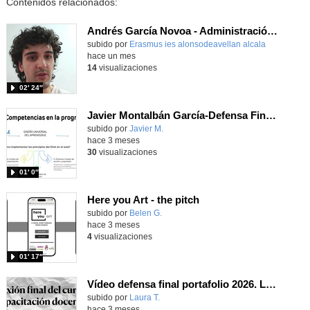
Contenidos relacionados:
Andrés García Novoa - Administración y Finanzas - Zagreb - Croacia 2026
subido por
Erasmus ies alonsodeavellan alcala
-
hace un mes
14
visualizaciones
02′ 24″
Javier Montalbán García-Defensa Final Portafolio-CIDGrupo14
subido por
Javier M.
-
hace 3 meses
30
visualizaciones
01′ 0″
Here you Art - the pitch
Contenido educativo.
subido por
Belen G.
-
hace 3 meses
4
visualizaciones
01′ 17″
Vídeo defensa final portafolio 2026. Laura Tello García CID 3B Mañana
subido por
Laura T.
-
hace 3 meses