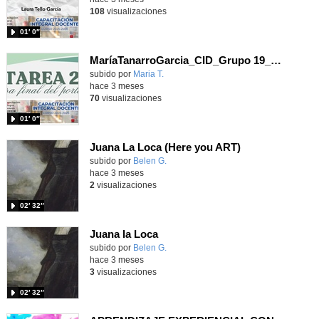
108
visualizaciones
01′ 0″
MaríaTanarroGarcia_CID_Grupo 19_Defensa Portfolio
subido por
Maria T.
-
hace 3 meses
70
visualizaciones
01′ 0″
Juana La Loca (Here you ART)
Contenido educativo.
subido por
Belen G.
-
hace 3 meses
2
visualizaciones
02′ 32″
Juana la Loca
Contenido educativo.
subido por
Belen G.
-
hace 3 meses
3
visualizaciones
02′ 32″