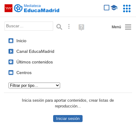
Mediateca de EducaMadrid
Saltar navegación
Servic
Educa
Palabra o frase:
Búsqueda avanzada
Ayuda
(en
ventana
Inicio
nueva)
Canal EducaMadrid
Últimos contenidos
Centros
Tipo de contenido:
Inicia sesión para aportar contenidos, crear listas de
reproducción...
Iniciar sesión