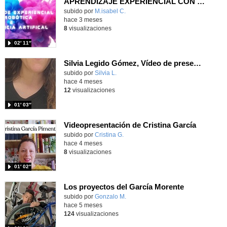
APRENDIZAJE EXPERIENCIAL CON ROBÓTICA E INTELIGENCIA ARTIFICAL
Contenido educativo.
subido por
M.isabel C.
-
hace 3 meses
8
visualizaciones
02′ 11″
Silvia Legido Gómez, Vídeo de presentación.
subido por
Silvia L.
-
hace 4 meses
12
visualizaciones
01′ 03″
Videopresentación de Cristina García
subido por
Cristina G.
-
hace 4 meses
8
visualizaciones
01′ 02″
Los proyectos del García Morente
Contenido educativo.
subido por
Gonzalo M.
-
hace 5 meses
124
visualizaciones