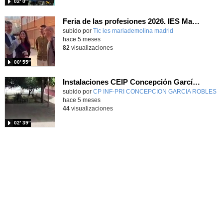
02′ 0″
Feria de las profesiones 2026. IES María de Molina
subido por
Tic ies mariademolina madrid
-
hace 5 meses
82
visualizaciones
00′ 55″
Instalaciones CEIP Concepción García Robles
subido por
CP INF-PRI CONCEPCION GARCIA ROBLES
-
hace 5 meses
44
visualizaciones
02′ 39″