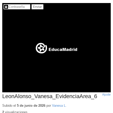
Contenido protegido…
Ajuste
d
LeonAlonso_Vanesa_EvidenciaArea_6
p
Subido el
5 de junio de 2026
por
Vanesa L.
2
visualizaciones