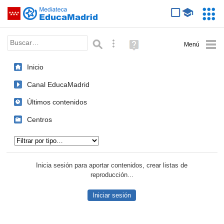
Mediateca de EducaMadrid
Saltar navegación
Servic
Educa
Palabra o frase:
Búsqueda avanzada
Ayuda
(en
ventana
Inicio
nueva)
Canal EducaMadrid
Últimos contenidos
Centros
Tipo de contenido:
Inicia sesión para aportar contenidos, crear listas de
reproducción...
Iniciar sesión