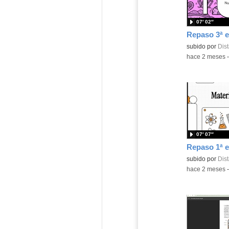
07′ 02″
Contenido educ
subido por
Dist
-
hace 2 meses
07′ 07″
Contenido educ
subido por
Dist
-
hace 2 meses