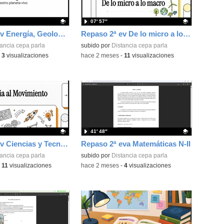
07′ 57″
Repaso 3ª ev Energía, Geología, Programación y Digitalización
Repaso 2ª ev De lo micro a lo macro...Célula, Cuerpo humano y Ecología
ativo.
ancia cepa parla
Contenido educativo.
subido por
Distancia cepa parla
-
3
visualizaciones
-
hace 2 meses
-
11
visualizaciones
41′ 48″
Repaso 1ª ev Ciencias y Tecnología ESO nivel1
Repaso 2ª eva Matemáticas N-II
ativo.
ancia cepa parla
Contenido educativo.
subido por
Distancia cepa parla
-
11
visualizaciones
-
hace 2 meses
-
4
visualizaciones