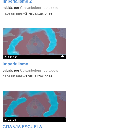
Imperialismo 2
Contenido educativo.
subido por
Cp santodomingo algete
-
hace un mes
-
2
visualizaciones
05′ 42″
Imperialismo
Contenido educativo.
subido por
Cp santodomingo algete
-
hace un mes
-
1
visualizaciones
15′ 09″
GRANJA ESCUELA