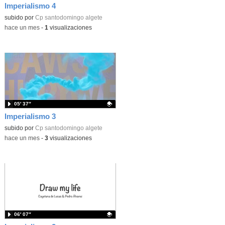
Imperialismo 4
Contenido educativo.
subido por
Cp santodomingo algete
-
hace un mes
-
1
visualizaciones
05′ 37″
Imperialismo 3
Contenido educativo.
subido por
Cp santodomingo algete
-
hace un mes
-
3
visualizaciones
06′ 07″