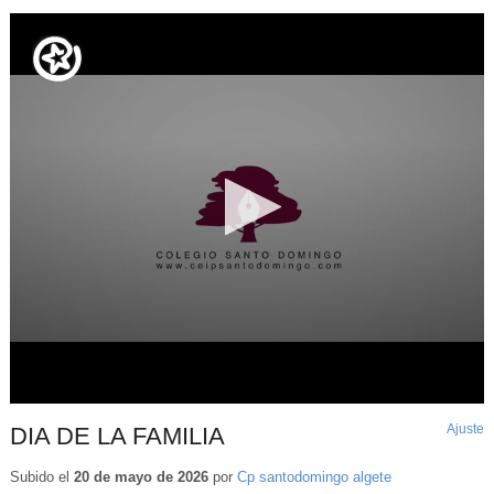
Ajuste
d
DIA DE LA FAMILIA
p
Subido el
20 de mayo de 2026
por
Cp santodomingo algete