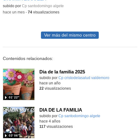
subido por
Cp santodomingo algete
-
hace un mes
-
74
visualizaciones
Ver más del mismo centro
Contenidos relacionados:
Dia de la familia 2025
Contenido educativo.
subido por
Cp cristodelasalud valdemoro
-
hace un año
22
visualizaciones
01′ 22″
DIA DE LA FAMILIA
subido por
Cp santodomingo algete
-
hace 4 años
117
visualizaciones
03′ 06″