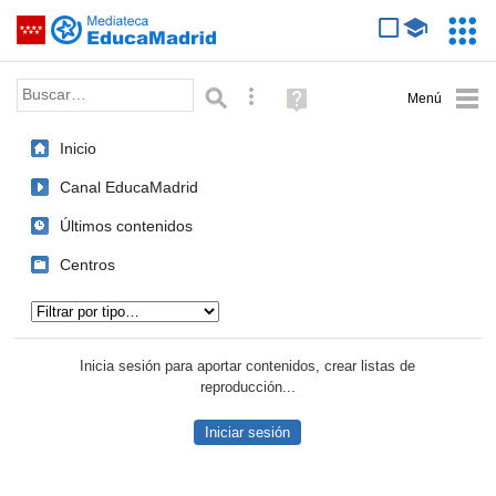
Mediateca de EducaMadrid
Saltar navegación
Servic
Educa
Palabra o frase:
Búsqueda avanzada
Ayuda
(en
ventana
Inicio
nueva)
Canal EducaMadrid
Últimos contenidos
Centros
Tipo de contenido:
Inicia sesión para aportar contenidos, crear listas de
reproducción...
Iniciar sesión