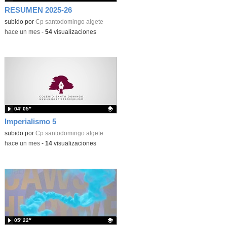
RESUMEN 2025-26
subido por
Cp santodomingo algete
-
hace un mes
-
54
visualizaciones
04′ 05″
Imperialismo 5
Contenido educativo.
subido por
Cp santodomingo algete
-
hace un mes
-
14
visualizaciones
05′ 22″