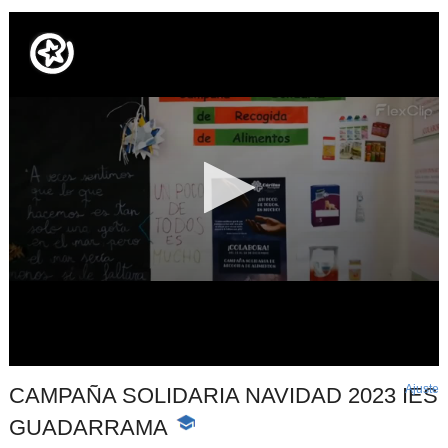
Ajuste
d
CAMPAÑA SOLIDARIA NAVIDAD 2023 IES
p
GUADARRAMA
-
Contenido