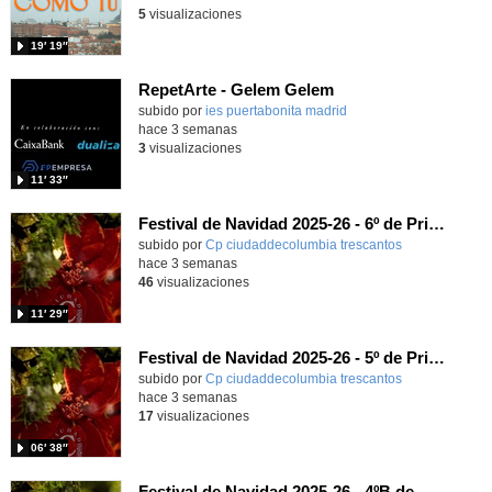
5
visualizaciones
19′ 19″
RepetArte - Gelem Gelem
subido por
ies puertabonita madrid
-
hace 3 semanas
3
visualizaciones
11′ 33″
Festival de Navidad 2025-26 - 6º de Primaria
subido por
Cp ciudaddecolumbia trescantos
-
hace 3 semanas
46
visualizaciones
11′ 29″
Festival de Navidad 2025-26 - 5º de Primaria
subido por
Cp ciudaddecolumbia trescantos
-
hace 3 semanas
17
visualizaciones
06′ 38″
Festival de Navidad 2025-26 - 4ºB de Primaria