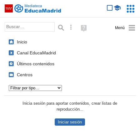
Mediateca de EducaMadrid
Saltar navegación
Servic
Educa
Palabra o frase:
Búsqueda avanzada
Ayuda
(en
ventana
Inicio
nueva)
Canal EducaMadrid
Últimos contenidos
Centros
Tipo de contenido:
Inicia sesión para aportar contenidos, crear listas de
reproducción...
Iniciar sesión