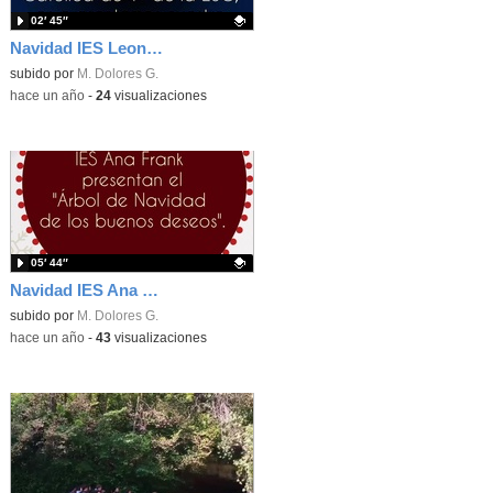
02′ 45″
Navidad IES Leonardo Da Vinci 2425
Contenido educativo.
subido por
M. Dolores G.
-
hace un año
-
24
visualizaciones
05′ 44″
Navidad IES Ana Frank 24-25
Contenido educativo.
subido por
M. Dolores G.
-
hace un año
-
43
visualizaciones