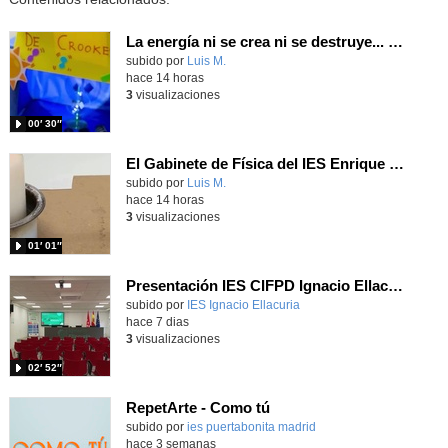
La energía ni se crea ni se destruye... ¡se experimenta! El Tierno en la Feria Madrid es Ciencia 2026
Contenido educativo.
subido por
Luis M.
-
hace 14 horas
3
visualizaciones
00′ 30″
El Gabinete de Física del IES Enrique Tierno Galván de Parla (Curso 25-26)
Contenido educativo.
subido por
Luis M.
-
hace 14 horas
3
visualizaciones
01′ 01″
Presentación IES CIFPD Ignacio Ellacuría
Contenido educativo.
subido por
IES Ignacio Ellacuria
-
hace 7 dias
3
visualizaciones
02′ 52″
RepetArte - Como tú
subido por
ies puertabonita madrid
-
hace 3 semanas