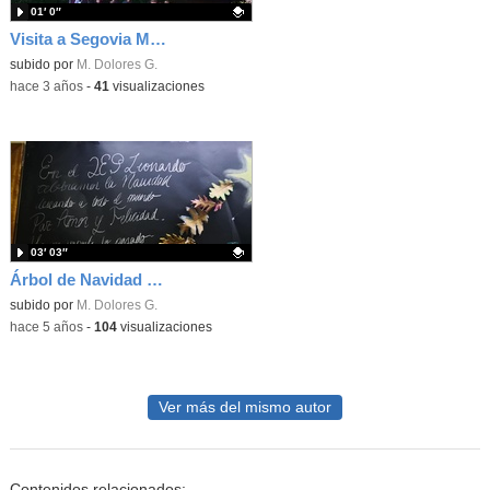
01′ 0″
Visita a Segovia Mayo'23_APS INTERPARES
Contenido educativo.
subido por
M. Dolores G.
-
hace 3 años
-
41
visualizaciones
03′ 03″
Árbol de Navidad EcoSOStenible 2021_IES_LeonardoDaVinci
Contenido educativo.
subido por
M. Dolores G.
-
hace 5 años
-
104
visualizaciones
Ver más del mismo autor
Contenidos relacionados: