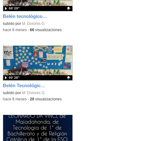
00′ 29″
Belén tecnológico Navidad 2025_IES Leonardo da Vinci_Majadahonda
Contenido educativo.
subido por
M. Dolores G.
-
hace 8 meses
-
66
visualizaciones
00′ 28″
Belén Tecnológico 2025_IES Leonardo da Vinci (Majadahonda)
Contenido educativo.
subido por
M. Dolores G.
-
hace 8 meses
-
20
visualizaciones