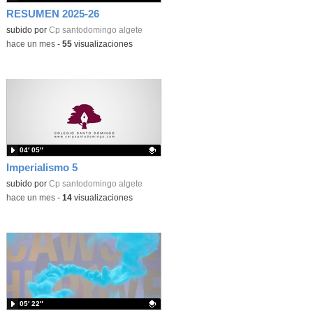
RESUMEN 2025-26
subido por
Cp santodomingo algete
-
hace un mes
-
55
visualizaciones
04′ 05″
Imperialismo 5
Contenido educativo.
subido por
Cp santodomingo algete
-
hace un mes
-
14
visualizaciones
05′ 22″