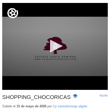
Ajuste
d
SHOPPING_CHOCORICAS
-
p
Contenido
educativo
Subido el
15 de mayo de 2026
por
Cp santodomingo algete