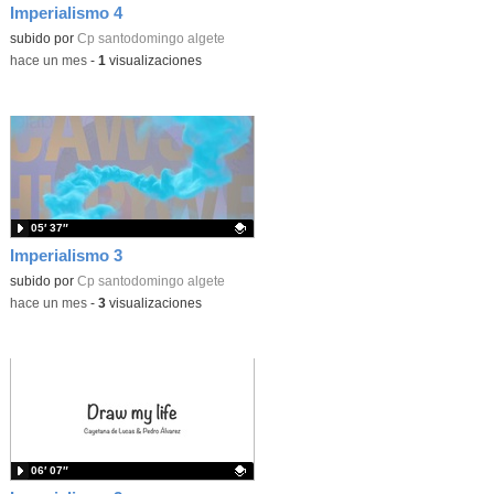
Imperialismo 4
Contenido educativo.
subido por
Cp santodomingo algete
-
hace un mes
-
1
visualizaciones
05′ 37″
Imperialismo 3
Contenido educativo.
subido por
Cp santodomingo algete
-
hace un mes
-
3
visualizaciones
06′ 07″