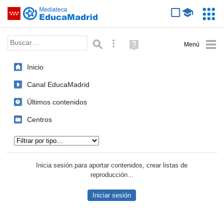
Mediateca de EducaMadrid
Saltar navegación
Servic
Educa
Palabra o frase:
Búsqueda avanzada
Ayuda
(en
ventana
Inicio
nueva)
Canal EducaMadrid
Últimos contenidos
Centros
Tipo de contenido:
Inicia sesión para aportar contenidos, crear listas de
reproducción...
Iniciar sesión