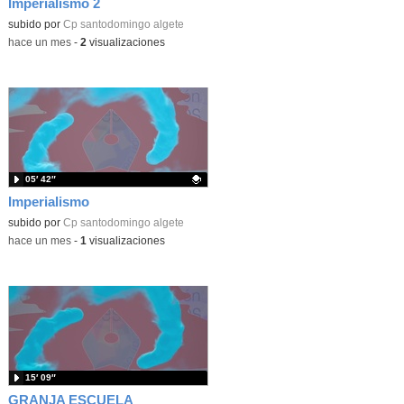
Imperialismo 2
Contenido educativo.
subido por
Cp santodomingo algete
-
hace un mes
-
2
visualizaciones
05′ 42″
Imperialismo
Contenido educativo.
subido por
Cp santodomingo algete
-
hace un mes
-
1
visualizaciones
15′ 09″
GRANJA ESCUELA