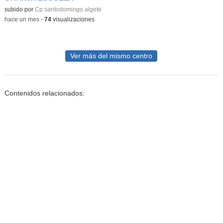
subido por
Cp santodomingo algete
-
hace un mes
-
74
visualizaciones
Ver más del mismo centro
Contenidos relacionados: