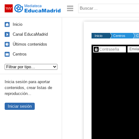
Mediateca de EducaMadrid
Saltar navegación
Palabra o frase:
Inicio
Canal EducaMadrid
Inicio
Centros
C
Últimos contenidos
Contenido protegido…
Centros
Tipo de contenido:
Inicia sesión para aportar
contenidos, crear listas de
reproducción...
Iniciar sesión