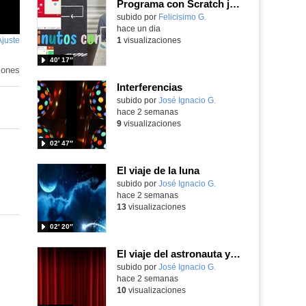
Programa con Scratch juegos con los partidos del mundial 2026 ganados por España
Contenido educativo.
subido por
Felicisimo G.
-
hace un dia
Ajuste
de
1
visualizaciones
pantalla
40′ 17″
iones
Interferencias
Contenido educativo.
subido por
José Ignacio G.
-
hace 2 semanas
9
visualizaciones
02′ 47″
El viaje de la luna
Contenido educativo.
subido por
José Ignacio G.
-
hace 2 semanas
13
visualizaciones
02′ 20″
El viaje del astronauta y la luna
Contenido educativo.
subido por
José Ignacio G.
-
hace 2 semanas
10
visualizaciones