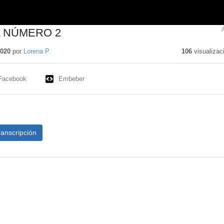
 NÚMERO 2
2020
por
Lorena P.
106
visualizac
Facebook
Embeber
ranscripción