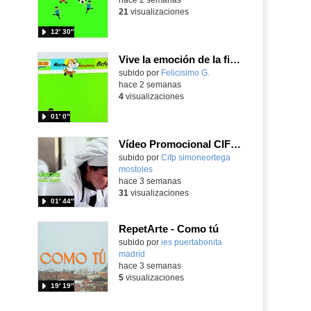
21
visualizaciones
12′ 30″
Vive la emoción de la final del mundial 2026, programando con Scratch un juego de toques.
Contenido educativo.
subido por
Felicisimo G.
-
hace 2 semanas
4
visualizaciones
01′ 0″
Vídeo Promocional CIFP Simone Ortega
Contenido educativo.
subido por
Cifp simoneortega
mostoles
-
hace 3 semanas
31
visualizaciones
01′ 44″
RepetArte - Como tú
subido por
ies puertabonita
madrid
-
hace 3 semanas
5
visualizaciones
19′ 19″