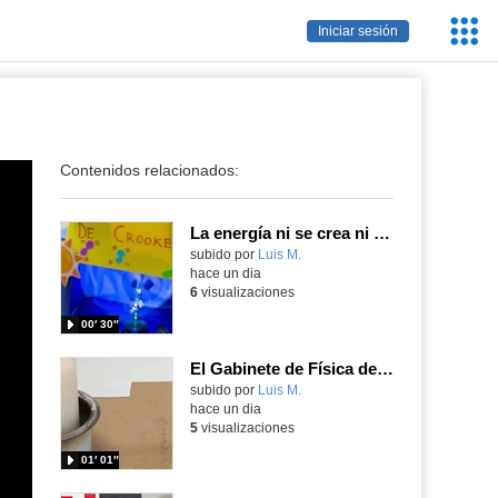
Servic
Iniciar sesión
Educa
Contenidos relacionados:
La energía ni se crea ni se destruye... ¡se experimenta! El Tierno en la Feria Madrid es Ciencia 2026
Contenido educativo.
subido por
Luis M.
-
hace un dia
6
visualizaciones
00′ 30″
El Gabinete de Física del IES Enrique Tierno Galván de Parla (Curso 25-26)
Contenido educativo.
subido por
Luis M.
-
hace un dia
5
visualizaciones
01′ 01″