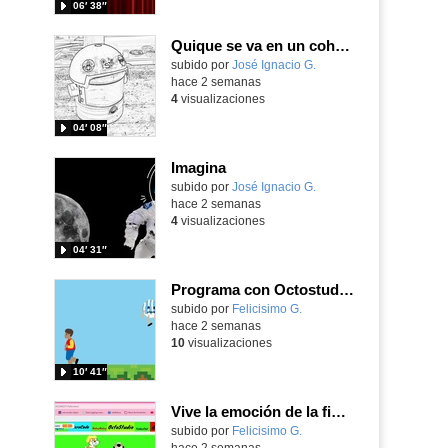
06′ 38″
Quique se va en un cohete
Contenido educativo.
subido por
José Ignacio G.
-
hace 2 semanas
4
visualizaciones
04′ 08″
Imagina
Contenido educativo.
subido por
José Ignacio G.
-
hace 2 semanas
4
visualizaciones
04′ 31″
Programa con Octostudio, un juego de 4 personajes ganando la copa del mundo saltando y esquivando rivales.
Contenido educativo.
subido por
Felicisimo G.
-
hace 2 semanas
10
visualizaciones
10′ 41″
Vive la emoción de la final del mundial programando con Scratch, un juego de toques y esquivar contrarios
Contenido educativo.
subido por
Felicisimo G.
-
hace 2 semanas