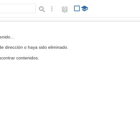
Búsqueda avanzada
Ayuda
(en
ventana
nueva)
 la Mediateca
tenido…
e dirección o haya sido eliminado.
contrar contenidos.