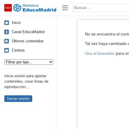
Mediateca de EducaMadrid
Saltar navegación
Palabra o frase:
Inicio
Reproductor de
Canal EducaMadrid
No se encuentra el con
Últimos contenidos
Tal vez haya cambiado d
Centros
Usa el buscador
para en
Tipo de contenido:
Inicia sesión para aportar
contenidos, crear listas de
reproducción...
Iniciar sesión