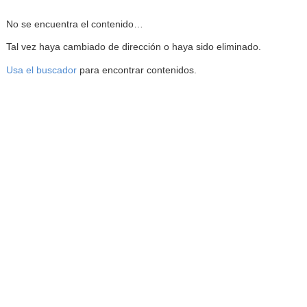
Reproductor de la Mediateca
No se encuentra el contenido…
Tal vez haya cambiado de dirección o haya sido eliminado.
Usa el buscador
para encontrar contenidos.