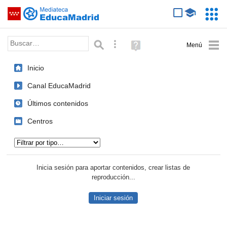
Mediateca de EducaMadrid
Saltar navegación
Servic
Educa
Palabra o frase:
Búsqueda avanzada
Ayuda
(en
ventana
Inicio
nueva)
Canal EducaMadrid
Últimos contenidos
Centros
Tipo de contenido:
Inicia sesión para aportar contenidos, crear listas de
reproducción...
Iniciar sesión