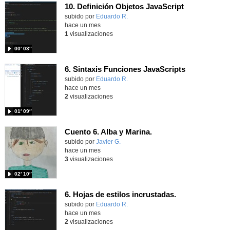
10. Definición Objetos JavaScript
Contenido educativo.
subido por
Eduardo R.
-
hace un mes
1
visualizaciones
00′ 03″
6. Sintaxis Funciones JavaScripts
Contenido educativo.
subido por
Eduardo R.
-
hace un mes
2
visualizaciones
01′ 09″
Cuento 6. Alba y Marina.
Contenido educativo.
subido por
Javier G.
-
hace un mes
3
visualizaciones
02′ 10″
6. Hojas de estilos incrustadas.
Contenido educativo.
subido por
Eduardo R.
-
hace un mes
2
visualizaciones