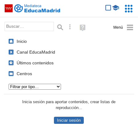
Mediateca de EducaMadrid
Saltar navegación
Servic
Educa
Palabra o frase:
Búsqueda avanzada
Ayuda
(en
ventana
Inicio
nueva)
Canal EducaMadrid
Últimos contenidos
Centros
Tipo de contenido:
Inicia sesión para aportar contenidos, crear listas de
reproducción...
Iniciar sesión