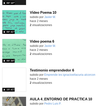
00′ 10″
Vídeo Poema 10
subido por
Javier M.
-
hace 2 meses
2
visualizaciones
00′ 41″
Video poema 6
subido por
Javier M.
-
hace 2 meses
2
visualizaciones
00′ 34″
Testimonio emprendedor 6
Contenido educativo.
subido por
Emprende ies ignacioellacuria alcorcon
-
hace 2 meses
2
visualizaciones
15′ 47″
AULA 4_ENTORNO DE PRACTICA 10
Contenido educativo.
subido por
Pedro Luis P.
-