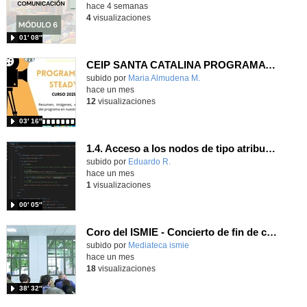
hace 4 semanas
4
visualizaciones
01′ 08″
CEIP SANTA CATALINA PROGRAMA READY, STEADY, GO! 2025-26
Contenido educativo.
subido por
Maria Almudena M.
-
hace un mes
12
visualizaciones
03′ 16″
1.4. Acceso a los nodos de tipo atributo. Parte 6.
Contenido educativo.
subido por
Eduardo R.
-
hace un mes
1
visualizaciones
00′ 05″
Coro del ISMIE - Concierto de fin de curso - 6/5/2026
subido por
Mediateca ismie
-
hace un mes
18
visualizaciones
38′ 32″