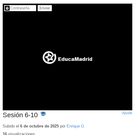
Contenido protegido…
Ajuste
d
Sesión 6-10
-
p
Contenido
educativo
Subido el
6 de octubre de 2025
por
Enrique G.
16
visualizaciones