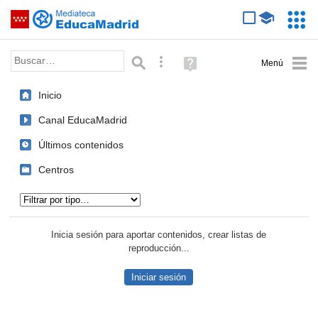
Mediateca de EducaMadrid
Saltar navegación
Servic
Educa
Palabra o frase:
Búsqueda avanzada
Ayuda
(en
ventana
Inicio
nueva)
Canal EducaMadrid
Últimos contenidos
Centros
Tipo de contenido:
Inicia sesión para aportar contenidos, crear listas de
reproducción...
Iniciar sesión