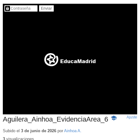
Contenido protegido…
Ajuste
d
Aguilera_Ainhoa_EvidenciaArea_6
-
p
Contenido
educativo
Subido el
3 de junio de 2026
por
Ainhoa A.
3
visualizaciones