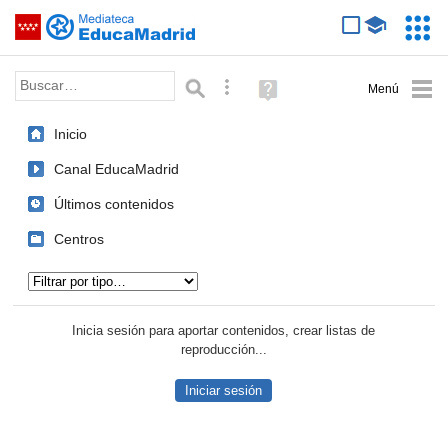
Mediateca de EducaMadrid
Saltar navegación
Servic
Educa
Palabra o frase:
Búsqueda avanzada
Ayuda
(en
ventana
Inicio
nueva)
Canal EducaMadrid
Últimos contenidos
Centros
Tipo de contenido:
Inicia sesión para aportar contenidos, crear listas de
reproducción...
Iniciar sesión