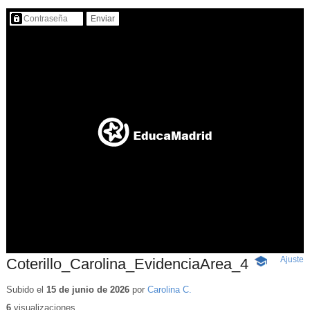
Contenido protegido…
Ajuste
d
Coterillo_Carolina_EvidenciaArea_4
-
p
Contenido
educativo
Subido el
15 de junio de 2026
por
Carolina C.
6
visualizaciones