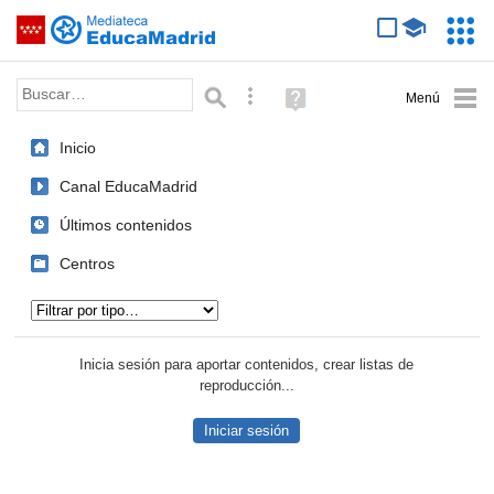
Mediateca de EducaMadrid
Saltar navegación
Servic
Educa
Palabra o frase:
Búsqueda avanzada
Ayuda
(en
ventana
Inicio
nueva)
Canal EducaMadrid
Últimos contenidos
Centros
Tipo de contenido:
Inicia sesión para aportar contenidos, crear listas de
reproducción...
Iniciar sesión