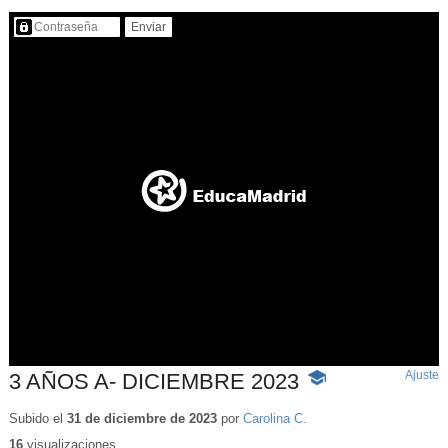
Contenido protegido…
Ajuste
d
3 AÑOS A- DICIEMBRE 2023
-
p
Contenido
educativo
Subido el
31 de diciembre de 2023
por
Carolina C.
16
visualizaciones