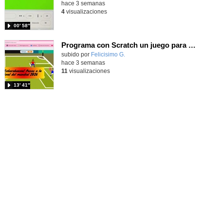
hace 3 semanas
4
visualizaciones
00′ 58″
Programa con Scratch un juego para vivir la emoción de los centros desde la banda de España
Contenido educativo.
subido por
Felicisimo G.
-
hace 3 semanas
11
visualizaciones
13′ 41″