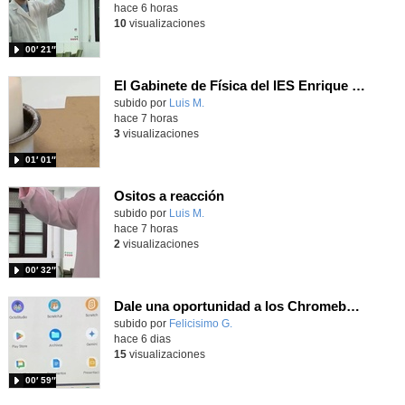
hace 6 horas
10
visualizaciones
00′ 21″
El Gabinete de Física del IES Enrique Tierno Galván de Parla (Curso 25-26)
Contenido educativo.
subido por
Luis M.
-
hace 7 horas
3
visualizaciones
01′ 01″
Ositos a reacción
Contenido educativo.
subido por
Luis M.
-
hace 7 horas
2
visualizaciones
00′ 32″
Dale una oportunidad a los Chromebooks y utiliza un proyector para realizar talleres si no tienes pantallas táctiles
Contenido educativo.
subido por
Felicisimo G.
-
hace 6 dias
15
visualizaciones
00′ 59″