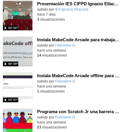
Presentación IES CIFPD Ignacio Ellacuría
Contenido educativo.
subido por
IES Ignacio Ellacuria
-
hace 7 dias
3
visualizaciones
02′ 52″
Instala MakeCode Arcade para trabajar offline en tu tablet, ordenador, Chromebook
Contenido educativo.
subido por
Felicisimo G.
-
hace una semana
14
visualizaciones
00′ 59″
Instala MakeCode Arcade offline para programar grandes juegos sin necesidad de Internet
Contenido educativo.
subido por
Felicisimo G.
-
hace una semana
1
visualizaciones
02′ 07″
Programa con Scratch Jr una barrera que se desplaza para dar sensación de movimiento
Contenido educativo.
subido por
Felicisimo G.
-
hace una semana
23
visualizaciones