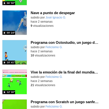
06′ 50″
Nave a punto de despegar
Contenido educativo.
subido por
José Ignacio G.
-
hace 2 semanas
9
visualizaciones
00′ 24″
Programa con Octostudio, un juego de 4 personajes ganando la copa del mundo saltando y esquivando rivales.
Contenido educativo.
subido por
Felicisimo G.
-
hace 2 semanas
10
visualizaciones
10′ 41″
Vive la emoción de la final del mundial programando con Scratch, un juego de toques y esquivar contrarios
Contenido educativo.
subido por
Felicisimo G.
-
hace 2 semanas
21
visualizaciones
12′ 30″
Programa con Scratch un juego sanferminero con Mikel Merino evitando toros y dando toques al balón.
Contenido educativo.
subido por
Felicisimo G.
-