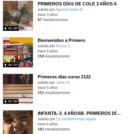
PRIMEROS DÍAS DE COLE 3 AÑOS A
subido por
Agueda Isabel B.
-
hace 3 años
87
visualizaciones
01′ 26″
Bienvenidos a Primero
Contenido educativo.
subido por
M.jose S.
-
hace 4 años
159
visualizaciones
02′ 31″
Primeros días curso 2122
Contenido educativo.
subido por
Javier M.
-
hace 5 años
152
visualizaciones
01′ 06″
INFANTIL-3_4 AÑOSB- PRIMEROS DÍAS DE COLE-ACTIVIDAES
subido por
Cp santodomingo algete
-
hace 6 años
182
visualizaciones