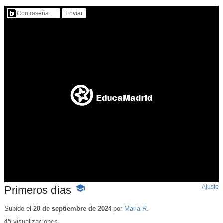
Contenido protegido…
Ajuste
d
Primeros días
-
p
Contenido
educativo
Subido el
20 de septiembre de 2024
por
Maria R.
45
visualizaciones