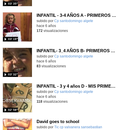
03′ 35″
INFANTIL - 3-4 AÑOS A - PRIMEROS DÍAS DE COLE - ACTIVIDADES
subido por
Cp santodomingo algete
-
hace 6 años
172
visualizaciones
03′ 19″
INFANTIL- 3_4 AÑOS B- PRIMEROS DÍAS DE COLE- ACTIVIDADES
subido por
Cp santodomingo algete
-
hace 6 años
83
visualizaciones
03′ 32″
INFANTIL - 3 y 4 años D - MIS PRIMEROS DÍAS - ACTIVIDADES
subido por
Cp santodomingo algete
-
hace 6 años
118
visualizaciones
02′ 58″
David goes to school
Contenido educativo.
subido por
Tic cp valvanera sansebastian
-