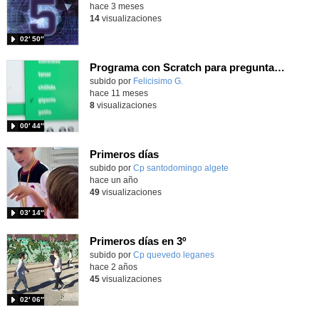
hace 3 meses
14
visualizaciones
02′ 50″
Programa con Scratch para preguntar los primeros días del cole por el nombre, comida favorita... usando texto a voz
Contenido educativo.
subido por
Felicisimo G.
-
hace 11 meses
8
visualizaciones
00′ 44″
Primeros días
subido por
Cp santodomingo algete
-
hace un año
49
visualizaciones
03′ 14″
Primeros días en 3º
Contenido educativo.
subido por
Cp quevedo leganes
-
hace 2 años
45
visualizaciones
02′ 06″