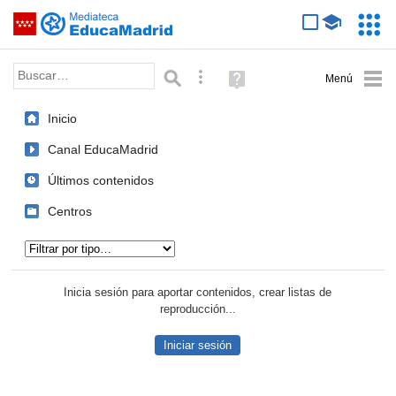
Mediateca de EducaMadrid
Saltar navegación
Servic
Educa
Palabra o frase:
Búsqueda avanzada
Ayuda
(en
ventana
Inicio
nueva)
Canal EducaMadrid
Últimos contenidos
Centros
Tipo de contenido:
Inicia sesión para aportar contenidos, crear listas de
reproducción...
Iniciar sesión