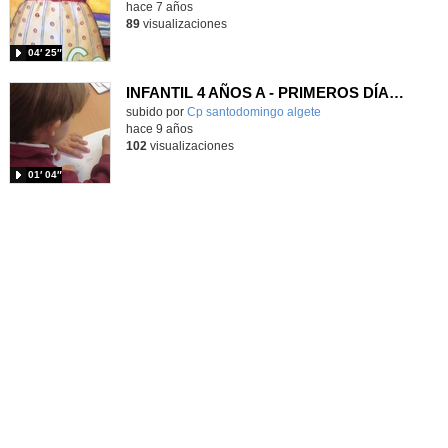
hace 7 años
89
visualizaciones
04′ 25″
INFANTIL 4 AÑOS A - PRIMEROS DÍAS EN EL COLE - ACITIVIDADES
subido por
Cp santodomingo algete
-
hace 9 años
102
visualizaciones
01′ 04″