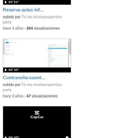
03′ 51″
Reserva aulas informática
subido por
Tic ies nicolascopernico
parla
-
hace 3 años
-
264
visualizaciones
02′ 32″
Contraseña-cuenta alternativa Educamadrid
subido por
Tic ies nicolascopernico
parla
-
hace 3 años
-
47
visualizaciones
00′ 40″