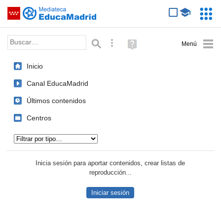
Mediateca de EducaMadrid
Saltar navegación
Servic
Educa
Palabra o frase:
Búsqueda avanzada
Ayuda
(en
ventana
Inicio
nueva)
Canal EducaMadrid
Últimos contenidos
Centros
Tipo de contenido:
Inicia sesión para aportar contenidos, crear listas de
reproducción...
Iniciar sesión