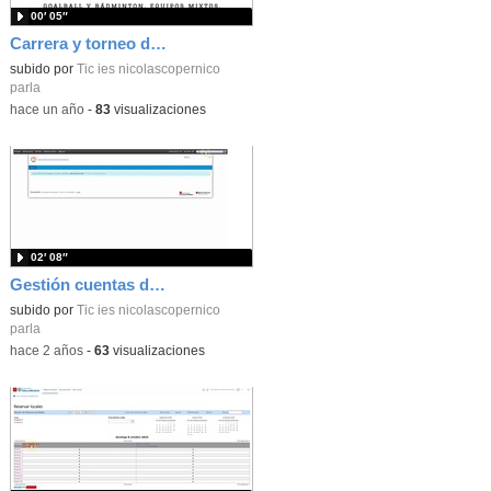
00′ 05″
Carrera y torneo deportivo inclusivo solidario
subido por
Tic ies nicolascopernico
parla
-
hace un año
-
83
visualizaciones
02′ 08″
Gestión cuentas de alumnos
subido por
Tic ies nicolascopernico
parla
-
hace 2 años
-
63
visualizaciones