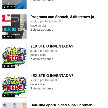
2
visualizaciones
01′ 01″
Programa con Scratch, 8 diferentes juegos para vivir la emoción de los partidos de España en el mundial 2026
Contenido educativo.
subido por
Felicisimo G.
-
hace un dia
1
visualizaciones
40′ 17″
¿EXISTE O INVENTADA?
Contenido educativo.
subido por
Beatriz B.
-
hace 7 dias
7
visualizaciones
03′ 10″
¿EXISTE O INVENTADA?
Contenido educativo.
subido por
Beatriz B.
-
hace 7 dias
3
visualizaciones
02′ 01″
Dale una oportunidad a los Chromebooks y utiliza un proyector para realizar talleres si no tienes pantallas táctiles