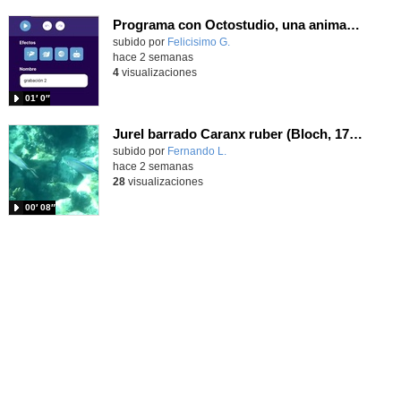
Programa con Octostudio, una animación utilizando la cámara para una foto y audio y texto para comunicar.
Contenido educativo.
subido por
Felicisimo G.
-
hace 2 semanas
4
visualizaciones
01′ 0″
Jurel barrado Caranx ruber (Bloch, 1793)
Contenido educativo.
subido por
Fernando L.
-
hace 2 semanas
28
visualizaciones
00′ 08″