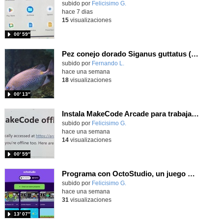
Contenido educativo.
subido por
Felicisimo G.
-
hace 7 dias
15
visualizaciones
00′ 59″
Pez conejo dorado Siganus guttatus (Bloch, 1786)
Contenido educativo.
subido por
Fernando L.
-
hace una semana
18
visualizaciones
00′ 13″
Instala MakeCode Arcade para trabajar offline en tu tablet, ordenador, Chromebook
Contenido educativo.
subido por
Felicisimo G.
-
hace una semana
14
visualizaciones
00′ 59″
Programa con OctoStudio, un juego de disparos contra Zombies con un cargador basado en el House of the dead
Contenido educativo.
subido por
Felicisimo G.
-
hace una semana
31
visualizaciones
13′ 07″