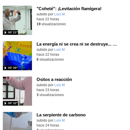
"Coheté": ¡Levitación flamígera!
Contenido educativo.
subido por
Luis M.
-
hace 22 horas
19
visualizaciones
00′ 21″
La energía ni se crea ni se destruye... ¡se experimenta! El Tierno en la Feria Madrid es Ciencia 2026
Contenido educativo.
subido por
Luis M.
-
hace 22 horas
6
visualizaciones
00′ 30″
Ositos a reacción
Contenido educativo.
subido por
Luis M.
-
hace 23 horas
3
visualizaciones
00′ 32″
La serpiente de carbono
Contenido educativo.
subido por
Luis M.
-
hace 24 horas