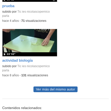
prueba
Contenido educativo.
subido por
Tic ies nicolascopernico
parla
-
hace 4 años
-
71
visualizaciones
03′ 59″
actividad biología
subido por
Tic ies nicolascopernico
parla
-
hace 8 años
-
131
visualizaciones
Ver más del mismo autor
Contenidos relacionados: