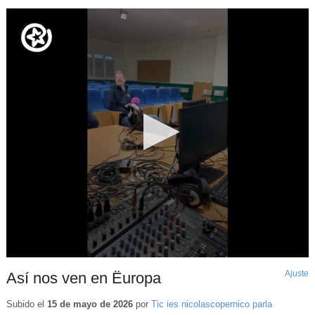
Ajuste
d
Así nos ven en Ëuropa
p
Subido el
15 de mayo de 2026
por
Tic ies nicolascopernico parla