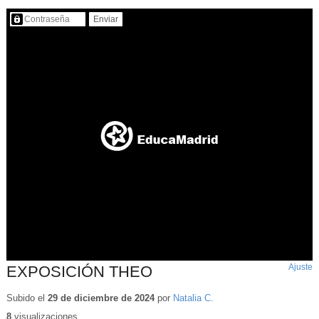
Contenido protegido…
Ajuste
d
EXPOSICIÓN THEO
p
Subido el
29 de diciembre de 2024
por
Natalia C.
8
visualizaciones