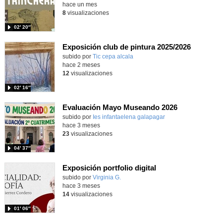
hace un mes
8
visualizaciones
02′ 20″
Exposición club de pintura 2025/2026
subido por
Tic cepa alcala
-
hace 2 meses
12
visualizaciones
02′ 16″
Evaluación Mayo Museando 2026
subido por
Ies infantaelena galapagar
-
hace 3 meses
23
visualizaciones
04′ 37″
Exposición portfolio digital
Contenido educativo.
subido por
Virginia G.
-
hace 3 meses
14
visualizaciones
01′ 06″