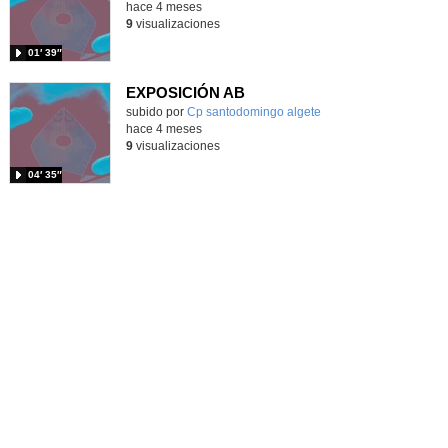
hace 4 meses
9
visualizaciones
01′ 39″
EXPOSICIÓN AB
Contenido educativo.
subido por
Cp santodomingo algete
-
hace 4 meses
9
visualizaciones
04′ 35″