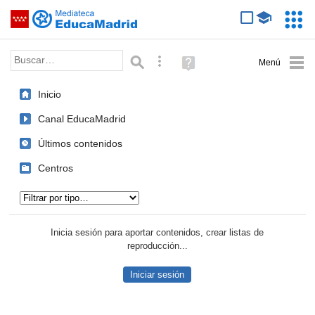
Mediateca de EducaMadrid
Saltar navegación
Servic
Educa
Palabra o frase:
Búsqueda avanzada
Ayuda
(en
ventana
Inicio
nueva)
Canal EducaMadrid
Últimos contenidos
Centros
Tipo de contenido:
Inicia sesión para aportar contenidos, crear listas de
reproducción...
Iniciar sesión