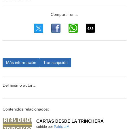
Más información
Transcripción
Del mismo autor…
Contenidos relacionados:
CARTAS DESDE LA TRINCHERA
Contenido educativo.
subido por
Patricia M.
-