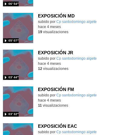
06′ 54″
EXPOSICIÓN MD
Contenido educativo.
subido por
Cp santodomingo algete
-
hace 4 meses
19
visualizaciones
05′ 07″
EXPOSICIÓN JR
Contenido educativo.
subido por
Cp santodomingo algete
-
hace 4 meses
12
visualizaciones
03′ 44″
EXPOSICIÓN FM
Contenido educativo.
subido por
Cp santodomingo algete
-
hace 4 meses
11
visualizaciones
03′ 32″
EXPOSICIÓN EAC
Contenido educativo.
subido por
Cp santodomingo algete
-