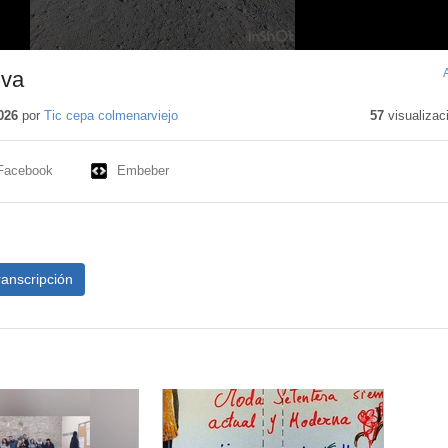
iva
026
por
Tic cepa colmenarviejo
57
visualizac
Facebook
Embeber
ranscripción