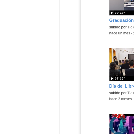
06′ 18″
Graduación
subido por
Tic
-
hace un mes
-
07′ 35″
Día del Libr
subido por
Tic
-
hace 3 meses