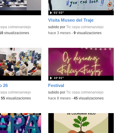
01′ 03″
Visita Museo del Traje
 cepa colmenarviejo
subido por
Tic cepa colmenarviejo
10
visualizaciones
-
hace 3 meses
-
9
visualizaciones
10′ 01″
o 26
Festival
 cepa colmenarviejo
subido por
Tic cepa colmenarviejo
-
55
visualizaciones
-
hace 8 meses
-
45
visualizaciones