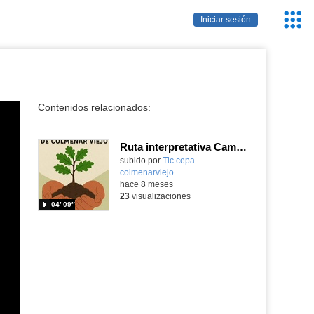
Servic
Iniciar sesión
Educa
Contenidos relacionados:
Ruta interpretativa Camino de Santiago
subido por
Tic cepa
colmenarviejo
-
hace 8 meses
23
visualizaciones
04′ 09″