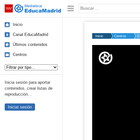
Mediateca de EducaMadrid
Saltar navegación
Palabra o frase:
Inicio
Canal EducaMadrid
Inicio
Centros
C
Últimos contenidos
Volume
50%
Centros
Tipo de contenido:
Inicia sesión para aportar
contenidos, crear listas de
reproducción...
Iniciar sesión