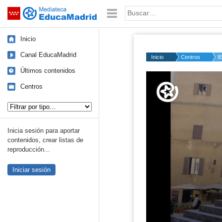
Mediateca de EducaMadrid
Saltar navegación
Palabra o frase:
Inicio
Canal EducaMadrid
Inicio
Centros
I
Últimos contenidos
Volume
50%
Centros
Tipo de contenido:
Inicia sesión para aportar
contenidos, crear listas de
reproducción...
Iniciar sesión