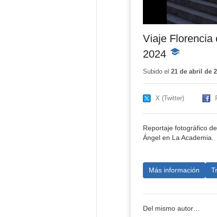
Viaje Florencia 
2024
-
Contenido
educativo
Subido el
21 de abril de 
X (Twitter)
Reportaje fotográfico del
Ángel en La Academia.
Más información
T
Del mismo autor…