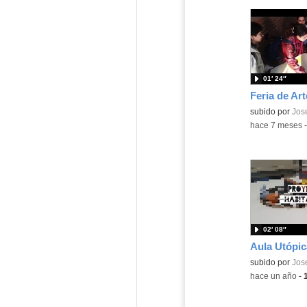
01′ 24″
Contenido educ
subido por
Jose
-
hace 7 meses
02′ 08″
Aula Utópic
Contenido educ
subido por
Jose
-
hace un año
-