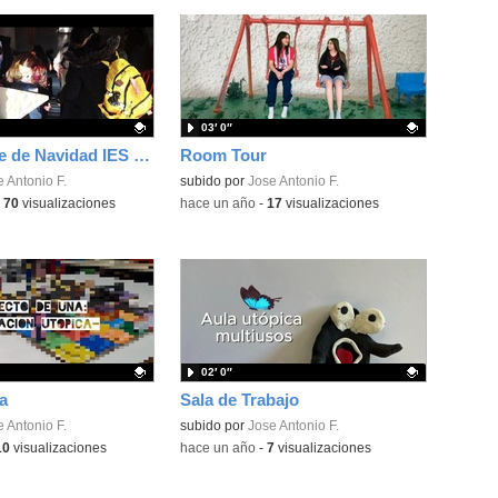
03′ 0″
Feria de Arte de Navidad IES Principe Felipe
Room Tour
ativo.
 Antonio F.
Contenido educativo.
subido por
Jose Antonio F.
-
70
visualizaciones
-
hace un año
-
17
visualizaciones
02′ 0″
a
Sala de Trabajo
ativo.
 Antonio F.
Contenido educativo.
subido por
Jose Antonio F.
10
visualizaciones
-
hace un año
-
7
visualizaciones