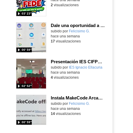
2
visualizaciones
03′ 23″
Dale una oportunidad a los Chromebooks y utiliza un proyector para realizar talleres si no tienes pantallas táctiles
Contenido educativo.
subido por
Felicisimo G.
-
hace una semana
17
visualizaciones
00′ 59″
Presentación IES CIFPD Ignacio Ellacuría
Contenido educativo.
subido por
IES Ignacio Ellacuria
-
hace una semana
4
visualizaciones
02′ 52″
Instala MakeCode Arcade para trabajar offline en tu tablet, ordenador, Chromebook
Contenido educativo.
subido por
Felicisimo G.
-
hace una semana
14
visualizaciones
00′ 59″