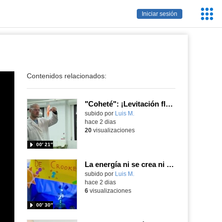
Servic
Iniciar sesión
Educa
Contenidos relacionados:
"Coheté": ¡Levitación flamígera!
Contenido educativo.
subido por
Luis M.
-
hace 2 dias
20
visualizaciones
00′ 21″
La energía ni se crea ni se destruye... ¡se experimenta! El Tierno en la Feria Madrid es Ciencia 2026
Contenido educativo.
subido por
Luis M.
-
hace 2 dias
6
visualizaciones
00′ 30″