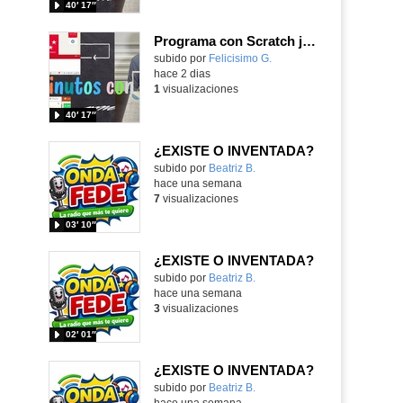
40′ 17″
Programa con Scratch juegos con los partidos del mundial 2026 ganados por España
Contenido educativo.
subido por
Felicisimo G.
-
hace 2 dias
1
visualizaciones
40′ 17″
¿EXISTE O INVENTADA?
Contenido educativo.
subido por
Beatriz B.
-
hace una semana
7
visualizaciones
03′ 10″
¿EXISTE O INVENTADA?
Contenido educativo.
subido por
Beatriz B.
-
hace una semana
3
visualizaciones
02′ 01″
¿EXISTE O INVENTADA?
Contenido educativo.
subido por
Beatriz B.
-
hace una semana