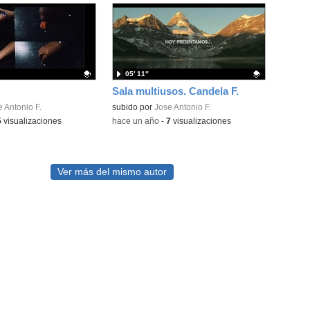
05′ 11″
Sala multiusos. Candela F.
ativo.
 Antonio F.
Contenido educativo.
subido por
Jose Antonio F.
5
visualizaciones
-
hace un año
-
7
visualizaciones
Ver más del mismo autor