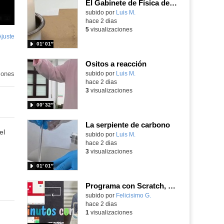
El Gabinete de Física del IES Enrique Tierno Galván de Parla (Curso 25-26)
Contenido educativo.
subido por
Luis M.
-
hace 2 dias
5
visualizaciones
Ajuste
de
01′ 01″
pantalla
Ositos a reacción
iones
Contenido educativo.
subido por
Luis M.
-
hace 2 dias
3
visualizaciones
00′ 32″
La serpiente de carbono
el
Contenido educativo.
subido por
Luis M.
-
hace 2 dias
3
visualizaciones
01′ 01″
Programa con Scratch, 8 diferentes juegos para vivir la emoción de los partidos de España en el mundial 2026
Contenido educativo.
subido por
Felicisimo G.
-
hace 2 dias
1
visualizaciones