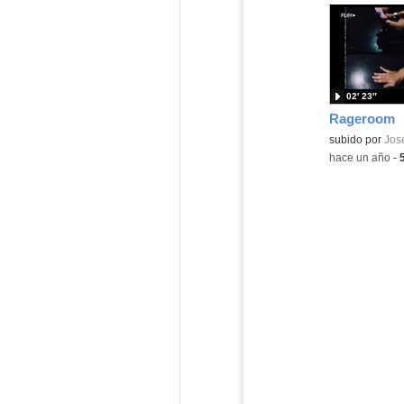
02′ 23″
Rageroom
Contenido educ
subido por
Jose
-
hace un año
-