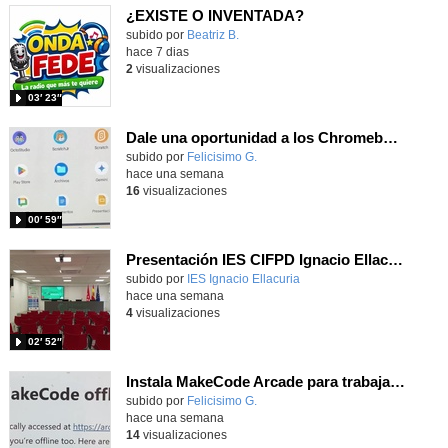
¿EXISTE O INVENTADA?
Contenido educativo.
subido por
Beatriz B.
-
hace 7 dias
2
visualizaciones
03′ 23″
Dale una oportunidad a los Chromebooks y utiliza un proyector para realizar talleres si no tienes pantallas táctiles
Contenido educativo.
subido por
Felicisimo G.
-
hace una semana
16
visualizaciones
00′ 59″
Presentación IES CIFPD Ignacio Ellacuría
Contenido educativo.
subido por
IES Ignacio Ellacuria
-
hace una semana
4
visualizaciones
02′ 52″
Instala MakeCode Arcade para trabajar offline en tu tablet, ordenador, Chromebook
Contenido educativo.
subido por
Felicisimo G.
-
hace una semana
14
visualizaciones