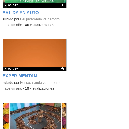
00′ 57″
SALIDA EN AUTOBUS EN OTOÑO
Contenido educativo.
subido por
Eei jacaranda valdemoro
-
hace un año
-
40
visualizaciones
00′ 35″
EXPERIMENTANDO CON ELEMENTOS DEL OTOÑO
Contenido educativo.
subido por
Eei jacaranda valdemoro
-
hace un año
-
19
visualizaciones