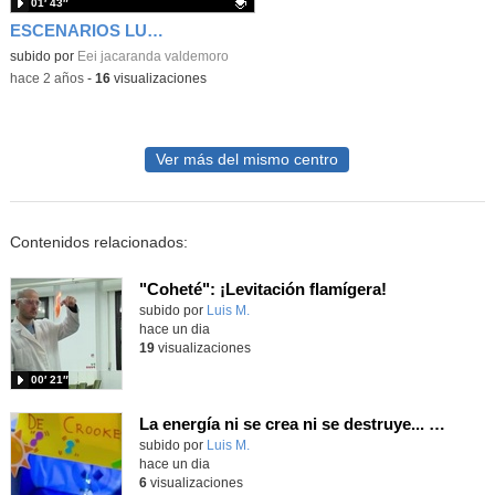
01′ 43″
ESCENARIOS LUDICOS LOS COLORES
Contenido educativo.
subido por
Eei jacaranda valdemoro
-
hace 2 años
-
16
visualizaciones
Ver más del mismo centro
Contenidos relacionados:
"Coheté": ¡Levitación flamígera!
Contenido educativo.
subido por
Luis M.
-
hace un dia
19
visualizaciones
00′ 21″
La energía ni se crea ni se destruye... ¡se experimenta! El Tierno en la Feria Madrid es Ciencia 2026
Contenido educativo.
subido por
Luis M.
-
hace un dia
6
visualizaciones