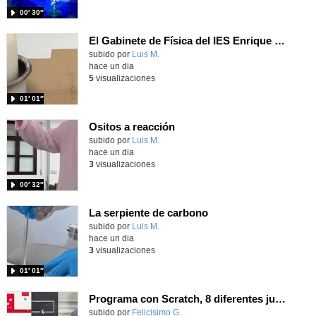
00′ 30″
El Gabinete de Física del IES Enrique Tierno Galván de Parla (Curso 25-26)
Contenido educativo.
subido por
Luis M.
-
hace un dia
5
visualizaciones
01′ 01″
Ositos a reacción
Contenido educativo.
subido por
Luis M.
-
hace un dia
3
visualizaciones
00′ 32″
La serpiente de carbono
Contenido educativo.
subido por
Luis M.
-
hace un dia
3
visualizaciones
01′ 01″
Programa con Scratch, 8 diferentes juegos para vivir la emoción de los partidos de España en el mundial 2026
Contenido educativo.
subido por
Felicisimo G.
-