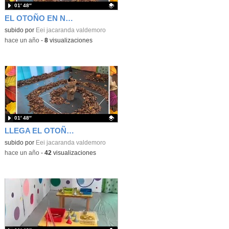
01′ 48″
EL OTOÑO EN NUESTRA ESCUELA
Contenido educativo.
subido por
Eei jacaranda valdemoro
-
hace un año
-
8
visualizaciones
01′ 48″
LLEGA EL OTOÑO A NUESTRA ESCUELA
Contenido educativo.
subido por
Eei jacaranda valdemoro
-
hace un año
-
42
visualizaciones