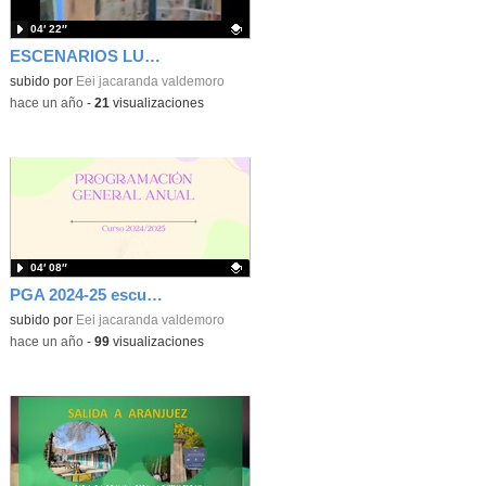
04′ 22″
ESCENARIOS LUDICOS
Contenido educativo.
subido por
Eei jacaranda valdemoro
-
hace un año
-
21
visualizaciones
04′ 08″
PGA 2024-25 escuela infantil Jacaranda
Contenido educativo.
subido por
Eei jacaranda valdemoro
-
hace un año
-
99
visualizaciones