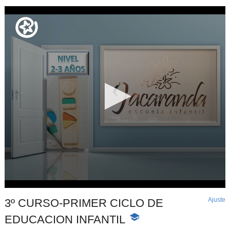
Ajuste
d
3º CURSO-PRIMER CICLO DE
p
EDUCACION INFANTIL
-
Contenido