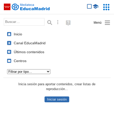
Mediateca de EducaMadrid
Saltar navegación
Servic
Educa
Palabra o frase:
Búsqueda avanzada
Ayuda
(en
ventana
Inicio
nueva)
Canal EducaMadrid
Últimos contenidos
Centros
Tipo de contenido:
Inicia sesión para aportar contenidos, crear listas de
reproducción...
Iniciar sesión