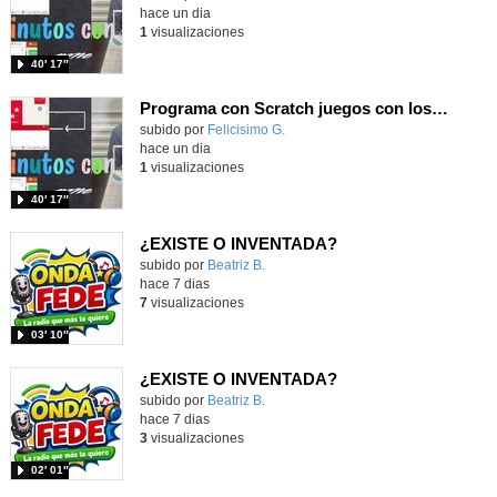
hace un dia
1
visualizaciones
40′ 17″
Programa con Scratch juegos con los partidos del mundial 2026 ganados por España
Contenido educativo.
subido por
Felicisimo G.
-
hace un dia
1
visualizaciones
40′ 17″
¿EXISTE O INVENTADA?
Contenido educativo.
subido por
Beatriz B.
-
hace 7 dias
7
visualizaciones
03′ 10″
¿EXISTE O INVENTADA?
Contenido educativo.
subido por
Beatriz B.
-
hace 7 dias
3
visualizaciones
02′ 01″