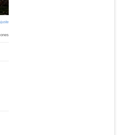
Ajuste
de
pantalla
iones