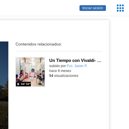
Servic
Iniciar sesión
Educa
Contenidos relacionados:
Un Tiempo con Vivaldi- El Otoño 3º mov. Con 1º B ESO
Contenido educativo.
subido por
Fco. Javier P.
-
hace 8 meses
54
visualizaciones
04′ 32″