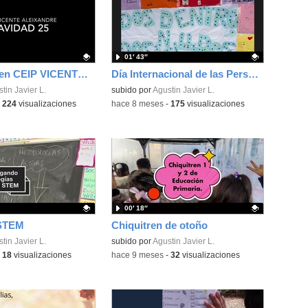
01′ 43″
Navidad 25 en CEIP VICENTE ALEIXANDRE, Aranjuez
Día Internacional de las Personas con Diversidad Funcional 2025
ativo.
tin Javier L.
Contenido educativo.
subido por
Agustin Javier L.
-
224
visualizaciones
-
hace 8 meses
-
175
visualizaciones
00′ 18″
 STEM
Chiquitren de otoño
ativo.
tin Javier L.
Contenido educativo.
subido por
Agustin Javier L.
-
18
visualizaciones
-
hace 9 meses
-
32
visualizaciones