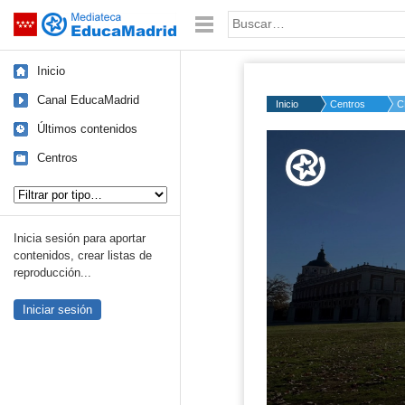
Mediateca de EducaMadrid
Saltar navegación
Palabra o frase:
Inicio
Canal EducaMadrid
Inicio
Centros
C
Últimos contenidos
Volume
50%
Centros
Tipo de contenido:
Inicia sesión para aportar
contenidos, crear listas de
reproducción...
Iniciar sesión