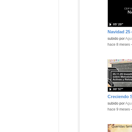
05′ 20″
Contenido educ
subido por
Agus
-
hace 8 meses
00′ 57″
Creciendo
Contenido educ
subido por
Agus
-
hace 9 meses