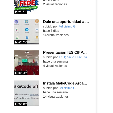
2
visualizaciones
03′ 23″
Dale una oportunidad a los Chromebooks y utiliza un proyector para realizar talleres si no tienes pantallas táctiles
Contenido educativo.
subido por
Felicisimo G.
-
hace 7 dias
16
visualizaciones
00′ 59″
Presentación IES CIFPD Ignacio Ellacuría
Contenido educativo.
subido por
IES Ignacio Ellacuria
-
hace una semana
4
visualizaciones
02′ 52″
Instala MakeCode Arcade para trabajar offline en tu tablet, ordenador, Chromebook
Contenido educativo.
subido por
Felicisimo G.
-
hace una semana
14
visualizaciones
00′ 59″