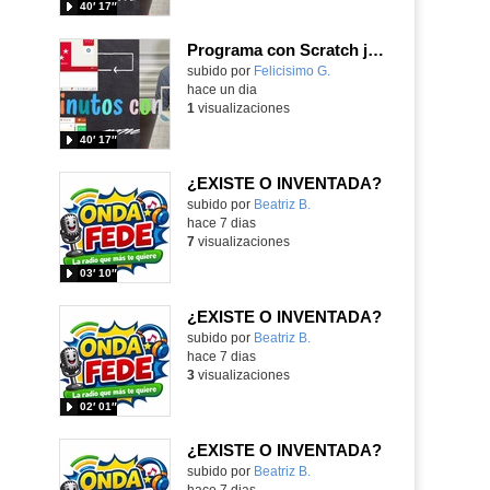
40′ 17″
Programa con Scratch juegos con los partidos del mundial 2026 ganados por España
Contenido educativo.
subido por
Felicisimo G.
-
hace un dia
1
visualizaciones
40′ 17″
¿EXISTE O INVENTADA?
Contenido educativo.
subido por
Beatriz B.
-
hace 7 dias
7
visualizaciones
03′ 10″
¿EXISTE O INVENTADA?
Contenido educativo.
subido por
Beatriz B.
-
hace 7 dias
3
visualizaciones
02′ 01″
¿EXISTE O INVENTADA?
Contenido educativo.
subido por
Beatriz B.
-
hace 7 dias