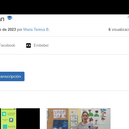
an
-
Contenido
educativo
e de 2023
por
Maria Teresa B.
6
visualizac
Facebook
Embeber
ranscripción