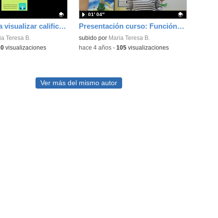
01′ 04″
Tutorial para visualizar calificaciones de un curso del crif
Presentación curso: Función tutorial en el Aula Virtual de Formación en línea, María Teresa Buendía
ativo.
ia Teresa B.
Contenido educativo.
subido por
Maria Teresa B.
20
visualizaciones
-
hace 4 años
-
105
visualizaciones
Ver más del mismo autor