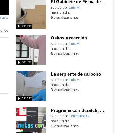
El Gabinete de Física del IES Enrique Tierno Galván de Parla (Curso 25-26)
Contenido educativo.
subido por
Luis M.
-
hace un dia
Ajuste
de
5
visualizaciones
pantalla
01′ 01″
iones
Ositos a reacción
Contenido educativo.
subido por
Luis M.
-
hace un dia
3
visualizaciones
00′ 32″
La serpiente de carbono
Contenido educativo.
subido por
Luis M.
-
hace un dia
3
visualizaciones
01′ 01″
Programa con Scratch, 8 diferentes juegos para vivir la emoción de los partidos de España en el mundial 2026
Contenido educativo.
subido por
Felicisimo G.
-
hace un dia
1
visualizaciones