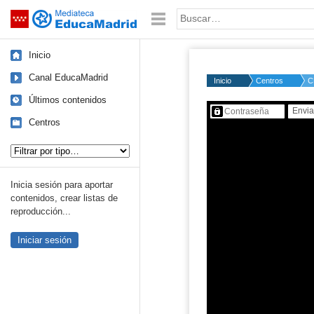
Mediateca de EducaMadrid
Saltar navegación
Palabra o frase:
Inicio
Canal EducaMadrid
Inicio
Centros
C
Últimos contenidos
Contenido protegido…
Centros
Tipo de contenido:
Inicia sesión para aportar
contenidos, crear listas de
reproducción...
Iniciar sesión