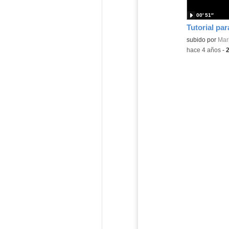
00′ 51″
Contenido educ
subido por
Mar
-
hace 4 años
-