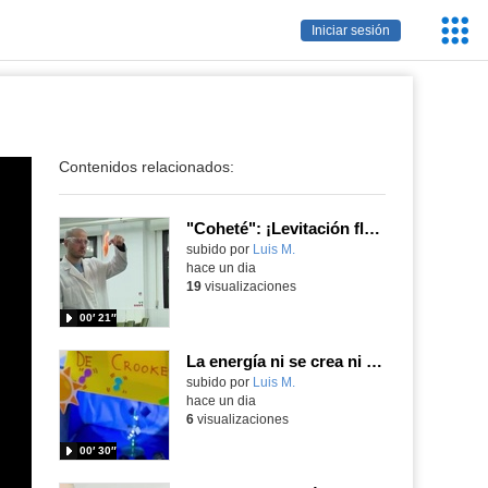
Servic
Iniciar sesión
Educa
Contenidos relacionados:
"Coheté": ¡Levitación flamígera!
Contenido educativo.
subido por
Luis M.
-
hace un dia
19
visualizaciones
00′ 21″
La energía ni se crea ni se destruye... ¡se experimenta! El Tierno en la Feria Madrid es Ciencia 2026
Contenido educativo.
subido por
Luis M.
-
hace un dia
6
visualizaciones
00′ 30″