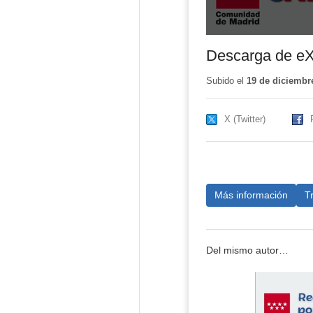
Descarga de eX
Subido el
19 de diciembr
X (Twitter)
Más información
T
Del mismo autor…