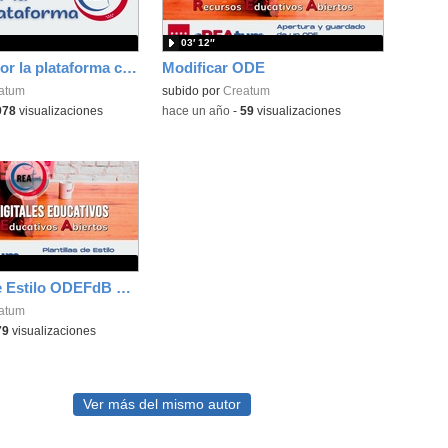
03′ 12″
Recorrido por la plataforma cREAtum
Modificar ODE
atum
subido por
Creatum
978
visualizaciones
-
hace un año
-
59
visualizaciones
Plantillas de Estilo ODEFdB y ODESu
atum
79
visualizaciones
Ver más del mismo autor