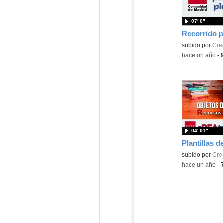
07′ 0″
subido por
Cre
-
hace un año
-
04′ 01″
subido por
Cre
-
hace un año
-