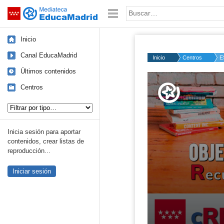
Mediateca de EducaMadrid
Saltar navegación
Palabra o frase:
Inicio
Canal EducaMadrid
Inicio
Centros
E
Últimos contenidos
Volume
50%
Centros
Tipo de contenido:
Inicia sesión para aportar
contenidos, crear listas de
reproducción...
Iniciar sesión