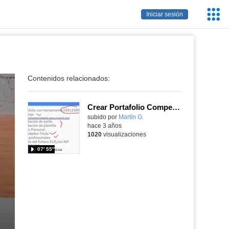
Servic
Iniciar sesión
Educa
Contenidos relacionados:
Crear Portafolio Competencia Digital Docente
subido por
Martín G.
-
hace 3 años
1020
visualizaciones
07′ 55″