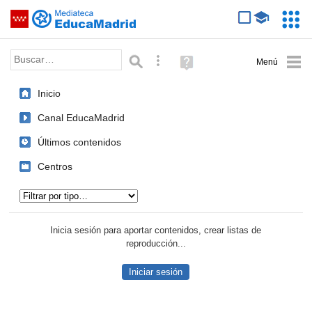
Mediateca de EducaMadrid
Saltar navegación
Servic
Educa
Palabra o frase:
Búsqueda avanzada
Ayuda
(en
ventana
Inicio
nueva)
Canal EducaMadrid
Últimos contenidos
Centros
Tipo de contenido:
Inicia sesión para aportar contenidos, crear listas de
reproducción...
Iniciar sesión