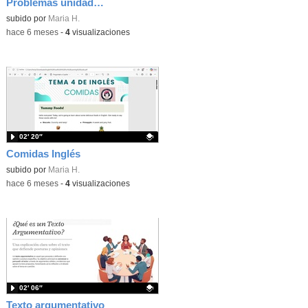
Problemas unidades de medida
Contenido educativo.
subido por
Maria H.
-
hace 6 meses
-
4
visualizaciones
02′ 20″
Comidas Inglés
Contenido educativo.
subido por
Maria H.
-
hace 6 meses
-
4
visualizaciones
02′ 06″
Texto argumentativo