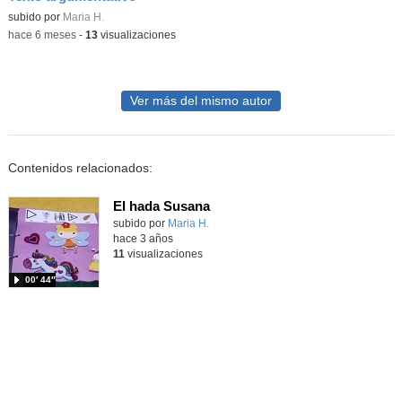
Contenido educativo.
subido por
Maria H.
-
hace 6 meses
-
13
visualizaciones
Ver más del mismo autor
Contenidos relacionados:
El hada Susana
Contenido educativo.
subido por
Maria H.
-
hace 3 años
11
visualizaciones
00′ 44″