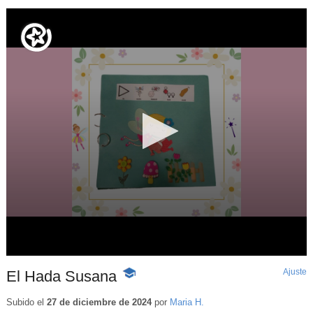
Ajuste
d
El Hada Susana
-
p
Contenido
educativo
Subido el
27 de diciembre de 2024
por
Maria H.