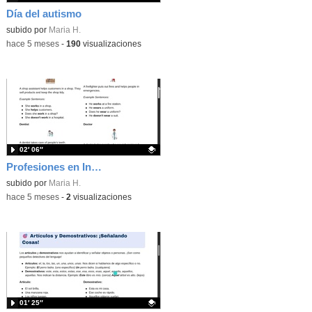
Día del autismo
Contenido educativo.
subido por
Maria H.
-
hace 5 meses
-
190
visualizaciones
02′ 06″
Profesiones en Inglés
Contenido educativo.
subido por
Maria H.
-
hace 5 meses
-
2
visualizaciones
01′ 25″