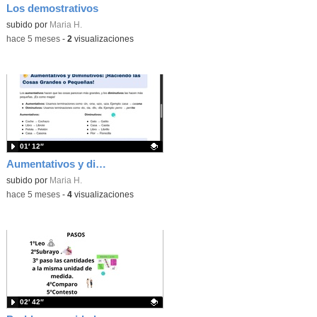
Los demostrativos
Contenido educativo.
subido por
Maria H.
-
hace 5 meses
-
2
visualizaciones
01′ 12″
Aumentativos y diminutivos
Contenido educativo.
subido por
Maria H.
-
hace 5 meses
-
4
visualizaciones
02′ 42″