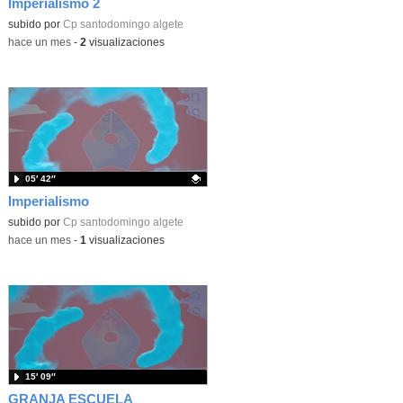
Imperialismo 2
Contenido educativo.
subido por
Cp santodomingo algete
-
hace un mes
-
2
visualizaciones
05′ 42″
Imperialismo
Contenido educativo.
subido por
Cp santodomingo algete
-
hace un mes
-
1
visualizaciones
15′ 09″
GRANJA ESCUELA