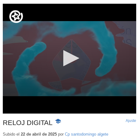
Ajuste
d
RELOJ DIGITAL
-
p
Contenido
educativo
Subido el
22 de abril de 2025
por
Cp santodomingo algete