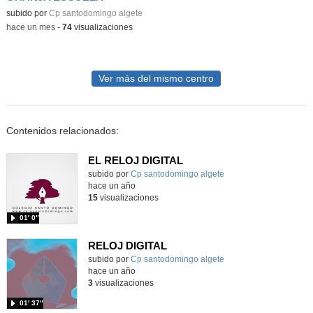
subido por
Cp santodomingo algete
-
hace un mes
-
74
visualizaciones
Ver más del mismo centro
Contenidos relacionados:
EL RELOJ DIGITAL
Contenido educativo.
subido por
Cp santodomingo algete
-
hace un año
15
visualizaciones
01′ 0″
RELOJ DIGITAL
Contenido educativo.
subido por
Cp santodomingo algete
-
hace un año
3
visualizaciones
01′ 37″