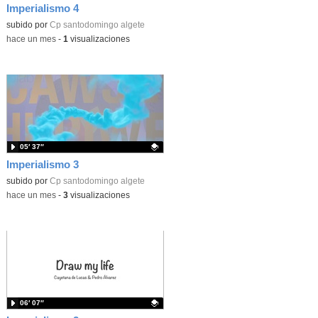
Imperialismo 4
Contenido educativo.
subido por
Cp santodomingo algete
-
hace un mes
-
1
visualizaciones
05′ 37″
Imperialismo 3
Contenido educativo.
subido por
Cp santodomingo algete
-
hace un mes
-
3
visualizaciones
06′ 07″