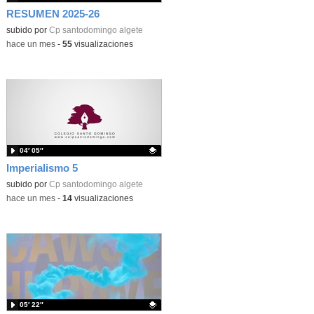
RESUMEN 2025-26
subido por
Cp santodomingo algete
-
hace un mes
-
55
visualizaciones
04′ 05″
Imperialismo 5
Contenido educativo.
subido por
Cp santodomingo algete
-
hace un mes
-
14
visualizaciones
05′ 22″