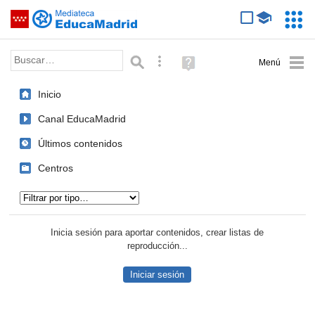
Mediateca de EducaMadrid
Saltar navegación
Servic
Educa
Palabra o frase:
Búsqueda avanzada
Ayuda
(en
ventana
Inicio
nueva)
Canal EducaMadrid
Últimos contenidos
Centros
Tipo de contenido:
Inicia sesión para aportar contenidos, crear listas de
reproducción...
Iniciar sesión