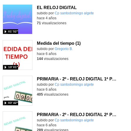
EL RELOJ DIGITAL
Contenido educativo.
subido por
Cp santodomingo algete
-
hace 4 años
71
visualizaciones
01′ 52″
Medida del tiempo (1)
subido por
Gregorio B.
-
hace 6 años
144
visualizaciones
13′ 01″
PRIMARIA - 2º - RELOJ DIGITAL 1ª PARTE - MATEMÁTICAS - FORMACIÓN
subido por
Cp santodomingo algete
-
hace 6 años
405
visualizaciones
03′ 42″
PRIMARIA - 2º - RELOJ DIGITAL 2ª PARTE - MATEMÁTICAS - FORMACIÓN
subido por
Cp santodomingo algete
-
hace 6 años
289
visualizaciones