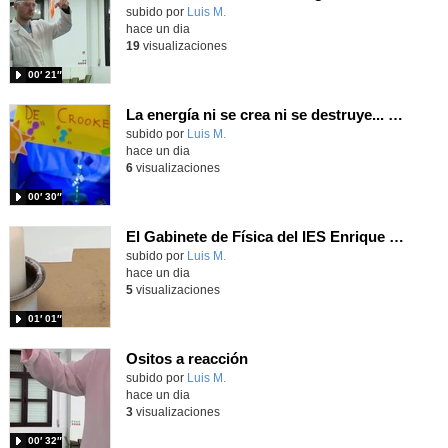
Contenido educativo.
subido por
Luis M.
-
hace un dia
19
visualizaciones
00′ 21″
La energía ni se crea ni se destruye... ¡se experimenta! El Tierno en la Feria Madrid es Ciencia 2026
Contenido educativo.
subido por
Luis M.
-
hace un dia
6
visualizaciones
00′ 30″
El Gabinete de Física del IES Enrique Tierno Galván de Parla (Curso 25-26)
Contenido educativo.
subido por
Luis M.
-
hace un dia
5
visualizaciones
01′ 01″
Ositos a reacción
Contenido educativo.
subido por
Luis M.
-
hace un dia
3
visualizaciones
00′ 32″