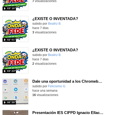
7
visualizaciones
03′ 10″
¿EXISTE O INVENTADA?
Contenido educativo.
subido por
Beatriz B.
-
hace 7 dias
3
visualizaciones
02′ 01″
¿EXISTE O INVENTADA?
Contenido educativo.
subido por
Beatriz B.
-
hace 7 dias
2
visualizaciones
03′ 23″
Dale una oportunidad a los Chromebooks y utiliza un proyector para realizar talleres si no tienes pantallas táctiles
Contenido educativo.
subido por
Felicisimo G.
-
hace una semana
16
visualizaciones
00′ 59″
Presentación IES CIFPD Ignacio Ellacuría