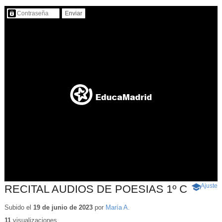
Contenido protegido…
Ajuste
d
RECITAL AUDIOS DE POESIAS 1º C
-
p
Contenid
educativo
Subido el
19 de junio de 2023
por
María A.
11
visualizaciones