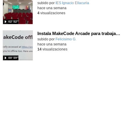
Contenido educativo.
subido por
IES Ignacio Ellacuria
-
hace una semana
4
visualizaciones
02′ 52″
Instala MakeCode Arcade para trabajar offline en tu tablet, ordenador, Chromebook
Contenido educativo.
subido por
Felicisimo G.
-
hace una semana
14
visualizaciones
00′ 59″