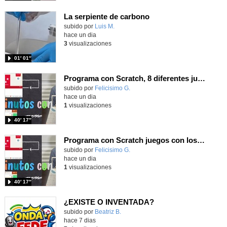
La serpiente de carbono
Contenido educativo.
subido por
Luis M.
-
hace un dia
3
visualizaciones
01′ 01″
Programa con Scratch, 8 diferentes juegos para vivir la emoción de los partidos de España en el mundial 2026
Contenido educativo.
subido por
Felicisimo G.
-
hace un dia
1
visualizaciones
40′ 17″
Programa con Scratch juegos con los partidos del mundial 2026 ganados por España
Contenido educativo.
subido por
Felicisimo G.
-
hace un dia
1
visualizaciones
40′ 17″
¿EXISTE O INVENTADA?
Contenido educativo.
subido por
Beatriz B.
-
hace 7 dias