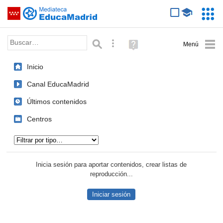
Mediateca de EducaMadrid
Saltar navegación
Servic
Educa
Palabra o frase:
Búsqueda avanzada
Ayuda
(en
ventana
Inicio
nueva)
Canal EducaMadrid
Últimos contenidos
Centros
Tipo de contenido:
Inicia sesión para aportar contenidos, crear listas de
reproducción...
Iniciar sesión