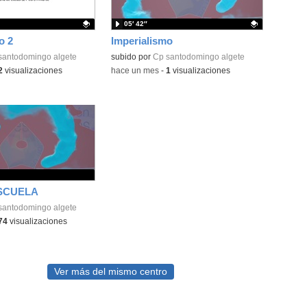
05′ 42″
o 2
Imperialismo
ativo.
santodomingo algete
Contenido educativo.
subido por
Cp santodomingo algete
2
visualizaciones
-
hace un mes
-
1
visualizaciones
SCUELA
santodomingo algete
74
visualizaciones
Ver más del mismo centro