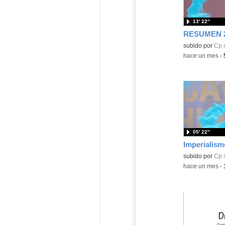
13′ 22″
RESUMEN 2
subido por
Cp 
-
hace un mes
-
05′ 22″
Imperialism
Contenido educ
subido por
Cp 
-
hace un mes
-