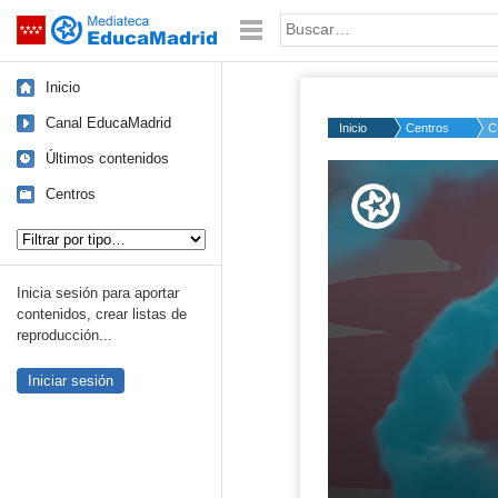
Mediateca de EducaMadrid
Saltar navegación
Palabra o frase:
Inicio
Canal EducaMadrid
Inicio
Centros
C
Últimos contenidos
Volume
50%
Centros
Tipo de contenido:
Inicia sesión para aportar
contenidos, crear listas de
reproducción...
Iniciar sesión