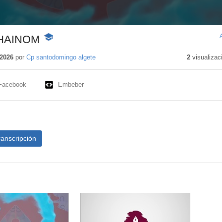
HAINOM
-
Contenido
educativo
2026
por
Cp santodomingo algete
2
visualizac
Facebook
Embeber
ranscripción