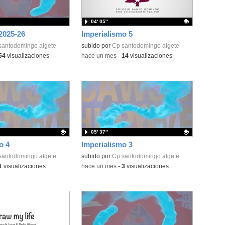
04′ 05″
025-26
Imperialismo 5
santodomingo algete
Contenido educativo.
subido por
Cp santodomingo algete
54
visualizaciones
-
hace un mes
-
14
visualizaciones
05′ 37″
o 4
Imperialismo 3
ativo.
santodomingo algete
Contenido educativo.
subido por
Cp santodomingo algete
1
visualizaciones
-
hace un mes
-
3
visualizaciones