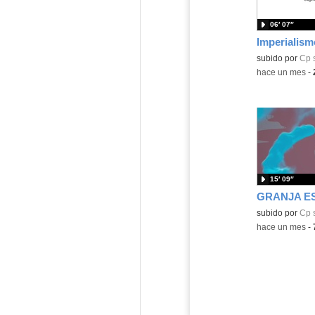
06′ 07″
Imperialism
Contenido educ
subido por
Cp 
-
hace un mes
-
15′ 09″
GRANJA E
subido por
Cp 
-
hace un mes
-