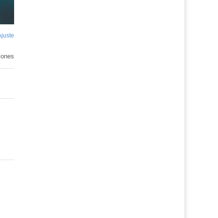
Ajuste
de
pantalla
iones