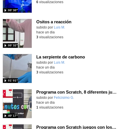
6
visualizaciones
00′ 30″
Ositos a reacción
Contenido educativo.
subido por
Luis M.
-
hace un dia
3
visualizaciones
00′ 32″
La serpiente de carbono
Contenido educativo.
subido por
Luis M.
-
hace un dia
3
visualizaciones
01′ 01″
Programa con Scratch, 8 diferentes juegos para vivir la emoción de los partidos de España en el mundial 2026
Contenido educativo.
subido por
Felicisimo G.
-
hace un dia
1
visualizaciones
40′ 17″
Programa con Scratch juegos con los partidos del mundial 2026 ganados por España