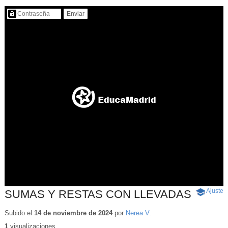
Contenido protegido…
Ajuste
d
SUMAS Y RESTAS CON LLEVADAS
-
p
Contenido
educativo
Subido el
14 de noviembre de 2024
por
Nerea V.
1
visualizaciones