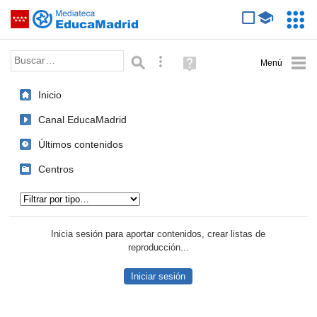
Mediateca de EducaMadrid
Saltar navegación
Servic
Educa
Palabra o frase:
Búsqueda avanzada
Ayuda
(en
ventana
Inicio
nueva)
Canal EducaMadrid
Últimos contenidos
Centros
Tipo de contenido:
Inicia sesión para aportar contenidos, crear listas de
reproducción...
Iniciar sesión