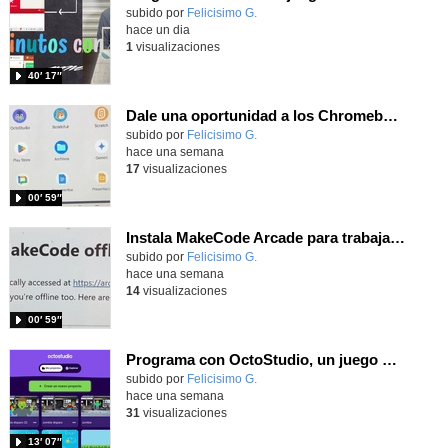
Contenido educativo.
subido por
Felicisimo G.
-
hace un dia
1
visualizaciones
40′ 17″
Dale una oportunidad a los Chromebooks y utiliza un proyector para realizar talleres si no tienes pantallas táctiles
Contenido educativo.
subido por
Felicisimo G.
-
hace una semana
17
visualizaciones
00′ 59″
Instala MakeCode Arcade para trabajar offline en tu tablet, ordenador, Chromebook
Contenido educativo.
subido por
Felicisimo G.
-
hace una semana
14
visualizaciones
00′ 59″
Programa con OctoStudio, un juego de disparos contra Zombies con un cargador basado en el House of the dead
Contenido educativo.
subido por
Felicisimo G.
-
hace una semana
31
visualizaciones
13′ 07″