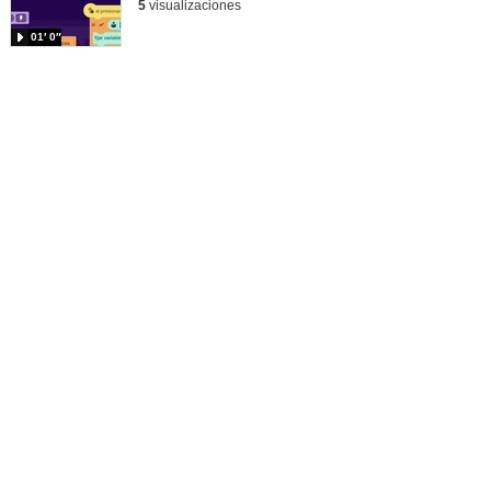
5
visualizaciones
01′ 0″