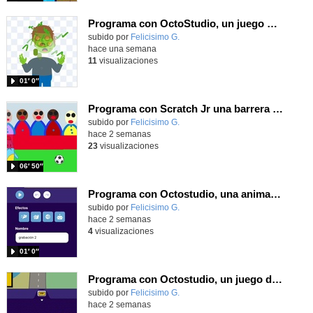
Programa con OctoStudio, un juego homenajeando al House of the dead con Zombies
Contenido educativo.
subido por
Felicisimo G.
-
hace una semana
11
visualizaciones
01′ 0″
Programa con Scratch Jr una barrera que se desplaza para dar sensación de movimiento
Contenido educativo.
subido por
Felicisimo G.
-
hace 2 semanas
23
visualizaciones
06′ 50″
Programa con Octostudio, una animación utilizando la cámara para una foto y audio y texto para comunicar.
Contenido educativo.
subido por
Felicisimo G.
-
hace 2 semanas
4
visualizaciones
01′ 0″
Programa con Octostudio, un juego de Educación Víal cruzando un paso de cebra.
Contenido educativo.
subido por
Felicisimo G.
-
hace 2 semanas