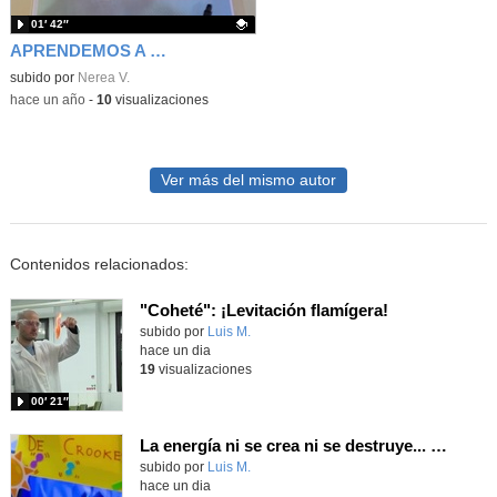
01′ 42″
APRENDEMOS A DIVIDIR
Contenido educativo.
subido por
Nerea V.
-
hace un año
-
10
visualizaciones
Ver más del mismo autor
Contenidos relacionados:
"Coheté": ¡Levitación flamígera!
Contenido educativo.
subido por
Luis M.
-
hace un dia
19
visualizaciones
00′ 21″
La energía ni se crea ni se destruye... ¡se experimenta! El Tierno en la Feria Madrid es Ciencia 2026
Contenido educativo.
subido por
Luis M.
-
hace un dia