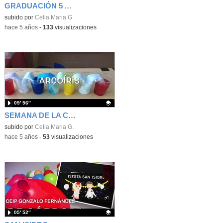
GRADUACIÓN 5 AÑOS B
Contenido educativo.
subido por
Celia Maria G.
-
hace 5 años
-
133
visualizaciones
09′ 56″
SEMANA DE LA CIENCIA
Contenido educativo.
subido por
Celia Maria G.
-
hace 5 años
-
53
visualizaciones
05′ 52″