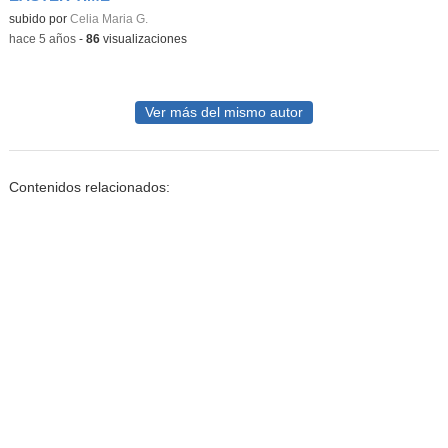
Contenido educativo.
subido por
Celia Maria G.
-
hace 5 años
-
86
visualizaciones
Ver más del mismo autor
Contenidos relacionados: