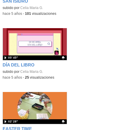
SAN ISIDRO
Contenido educativo.
subido por
Celia Maria G.
-
hace 5 años
-
101
visualizaciones
05′ 45″
DÍA DEL LIBRO
Contenido educativo.
subido por
Celia Maria G.
-
hace 5 años
-
25
visualizaciones
02′ 28″
EASTER TIME