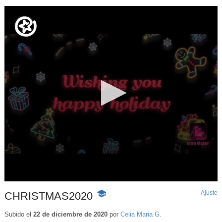
Ajuste
d
CHRISTMAS2020
-
p
Contenido
educativo
Subido el
22 de diciembre de 2020
por
Celia Maria G.