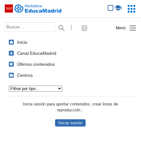
Mediateca de EducaMadrid
Saltar navegación
Servic
Educa
Palabra o frase:
Búsqueda avanzada
Ayuda
(en
ventana
Inicio
nueva)
Canal EducaMadrid
Últimos contenidos
Centros
Tipo de contenido:
Inicia sesión para aportar contenidos, crear listas de
reproducción...
Iniciar sesión