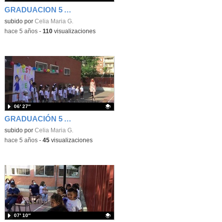
GRADUACION 5 AÑOS C
Contenido educativo.
subido por
Celia Maria G.
-
hace 5 años
-
110
visualizaciones
06′ 27″
GRADUACIÓN 5 AÑOS A
Contenido educativo.
subido por
Celia Maria G.
-
hace 5 años
-
45
visualizaciones
07′ 10″