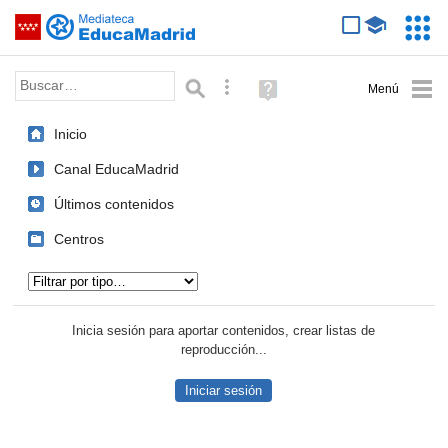
Mediateca de EducaMadrid
Saltar navegación
Servic
Educa
Palabra o frase:
Búsqueda avanzada
Ayuda
(en
ventana
Inicio
nueva)
Canal EducaMadrid
Últimos contenidos
Centros
Tipo de contenido:
Inicia sesión para aportar contenidos, crear listas de
reproducción...
Iniciar sesión