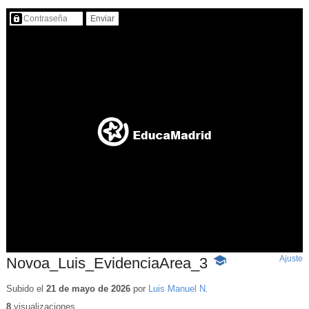
Contenido protegido…
Ajuste
d
Novoa_Luis_EvidenciaArea_3
-
p
Contenido
educativo
Subido el
21 de mayo de 2026
por
Luis Manuel N.
8
visualizaciones