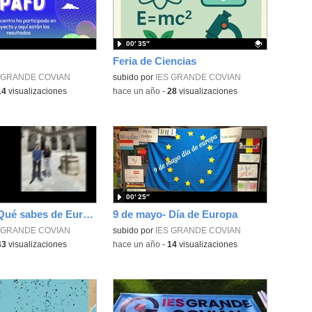
00′ 35″
Feria de Ciencias
 GRANDE COVIAN
Contenido educativo.
subido por
IES GRANDE COVIAN
14
visualizaciones
-
hace un año
-
28
visualizaciones
00′ 25″
Concurso: Qué sabes de Europa?
9 de mayo- Día de Europa
 GRANDE COVIAN
subido por
IES GRANDE COVIAN
43
visualizaciones
-
hace un año
-
14
visualizaciones