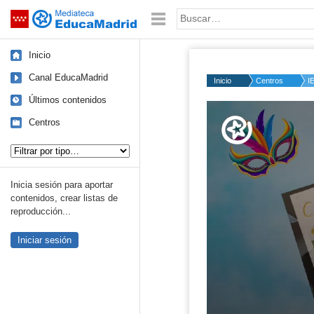
Mediateca de EducaMadrid
Saltar navegación
Palabra o frase:
Inicio
Canal EducaMadrid
Inicio
Centros
I
Últimos contenidos
Volume
50%
Centros
Tipo de contenido:
Inicia sesión para aportar
contenidos, crear listas de
reproducción...
Iniciar sesión