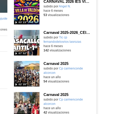
CARNAVAL 2026 IES VILLA DE VALDEMORO
Contenido educativo.
subido por
Angel N.
-
hace 6 meses
53
visualizaciones
Ajuste
de
03′ 23″
pantalla
iones
Carnaval 2025-2026_CEIP FDLR_Las Rozas
Contenido educativo.
subido por
Tic cp
fernandodelosrios lasrozas
-
hace 6 meses
142
visualizaciones
07′ 52″
Carnaval 2025
subido por
Cp carmenconde
alcorcon
-
hace un año
54
visualizaciones
02′ 35″
Carnaval 2025
subido por
Cp carmenconde
alcorcon
-
hace un año
42
visualizaciones