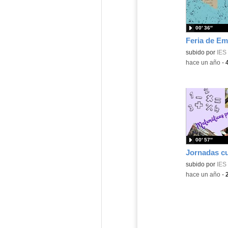
00′ 36″
Feria de E
subido por
IES
-
hace un año
-
00′ 57″
Jornadas cu
subido por
IES
-
hace un año
-