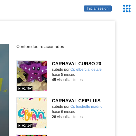
Servic
Iniciar sesión
Educa
Contenidos relacionados:
CARNAVAL CURSO 2025-26
Contenido educativo.
subido por
Cp elbercial getafe
-
hace 5 meses
45
visualizaciones
01′ 50″
CARNAVAL CEIP LUIS BELLO 2025-2026
subido por
Cp luisbello madrid
-
hace 6 meses
28
visualizaciones
02′ 14″