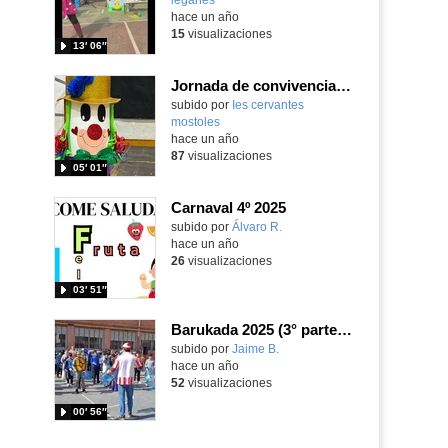
hace un año
15
visualizaciones
13′ 06″
Jornada de convivencia con los colegios 2025 (¡Celebrando el Carnaval!)
subido por
Ies cervantes
mostoles
-
hace un año
87
visualizaciones
05′ 01″
Carnaval 4º 2025
Contenido educativo.
subido por
Álvaro R.
-
hace un año
26
visualizaciones
03′ 51″
Barukada 2025 (3° parte). Carnaval GFC.
Contenido educativo.
subido por
Jaime B.
-
hace un año
52
visualizaciones
00′ 56″