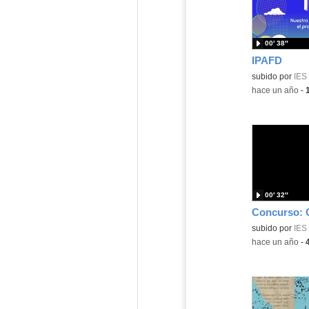
00′ 38″
IPAFD
subido por
IES
-
hace un año
-
00′ 32″
subido por
IES
-
hace un año
-