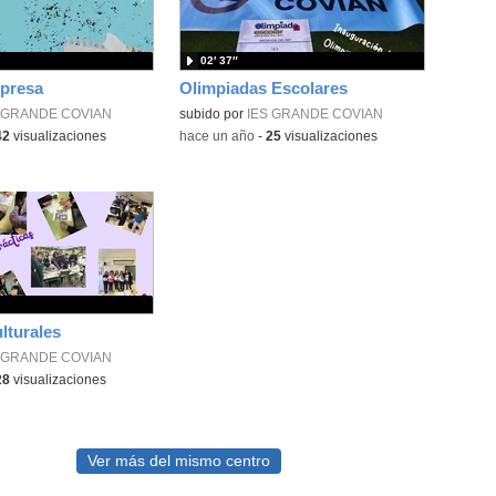
02′ 37″
mpresa
Olimpiadas Escolares
 GRANDE COVIAN
subido por
IES GRANDE COVIAN
42
visualizaciones
-
hace un año
-
25
visualizaciones
lturales
 GRANDE COVIAN
28
visualizaciones
Ver más del mismo centro