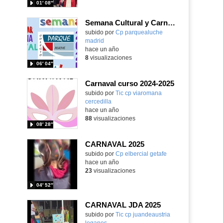
01′ 08″
Semana Cultural y Carnaval 2025
Contenido educativo.
subido por
Cp parquealuche
madrid
-
hace un año
8
visualizaciones
06′ 04″
Carnaval curso 2024-2025
subido por
Tic cp viaromana
cercedilla
-
hace un año
88
visualizaciones
08′ 28″
CARNAVAL 2025
Contenido educativo.
subido por
Cp elbercial getafe
-
hace un año
23
visualizaciones
04′ 52″
CARNAVAL JDA 2025
Contenido educativo.
subido por
Tic cp juandeaustria
leganes
-