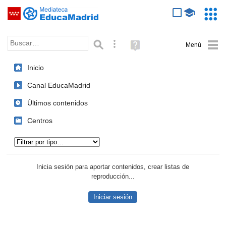
Mediateca de EducaMadrid
Saltar navegación
Servic
Educa
Palabra o frase:
Búsqueda avanzada
Ayuda
(en
ventana
Inicio
nueva)
Canal EducaMadrid
Últimos contenidos
Centros
Tipo de contenido:
Inicia sesión para aportar contenidos, crear listas de
reproducción...
Iniciar sesión