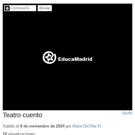
Contenido protegido…
Ajuste
d
Teatro cuento
p
Subido el
8 de noviembre de 2024
por
Maria Del Mar N.
10
visualizaciones