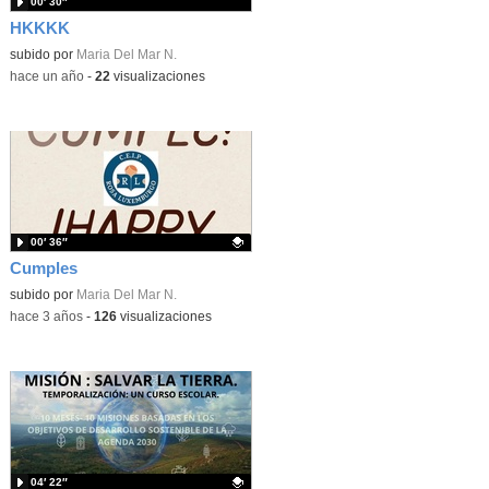
00′ 30″
HKKKK
subido por
Maria Del Mar N.
-
hace un año
-
22
visualizaciones
00′ 36″
Cumples
Contenido educativo.
subido por
Maria Del Mar N.
-
hace 3 años
-
126
visualizaciones
04′ 22″