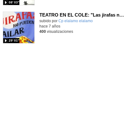
08′ 03″
TEATRO EN EL COLE: "Las jirafas no pueden bailar"
subido por
Cp elalamo elalamo
-
hace 7 años
400
visualizaciones
29′ 01″