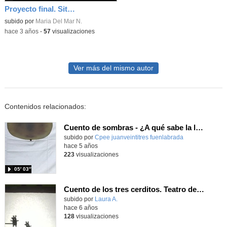
Proyecto final. Situación de Aprendizaje
Contenido educativo.
subido por
Maria Del Mar N.
-
hace 3 años
-
57
visualizaciones
Ver más del mismo autor
Contenidos relacionados:
Cuento de sombras - ¿A qué sabe la luna?
Contenido educativo.
subido por
Cpee juanveintitres fuenlabrada
-
hace 5 años
223
visualizaciones
05′ 03″
Cuento de los tres cerditos. Teatro de sombras
subido por
Laura A.
-
hace 6 años
128
visualizaciones