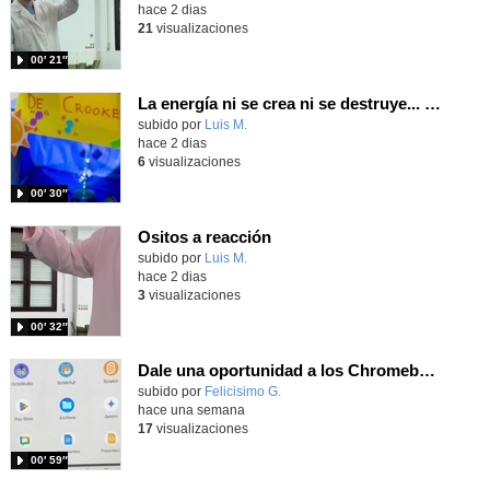
hace 2 dias
21
visualizaciones
00′ 21″
La energía ni se crea ni se destruye... ¡se experimenta! El Tierno en la Feria Madrid es Ciencia 2026
Contenido educativo.
subido por
Luis M.
-
hace 2 dias
6
visualizaciones
00′ 30″
Ositos a reacción
Contenido educativo.
subido por
Luis M.
-
hace 2 dias
3
visualizaciones
00′ 32″
Dale una oportunidad a los Chromebooks y utiliza un proyector para realizar talleres si no tienes pantallas táctiles
Contenido educativo.
subido por
Felicisimo G.
-
hace una semana
17
visualizaciones
00′ 59″