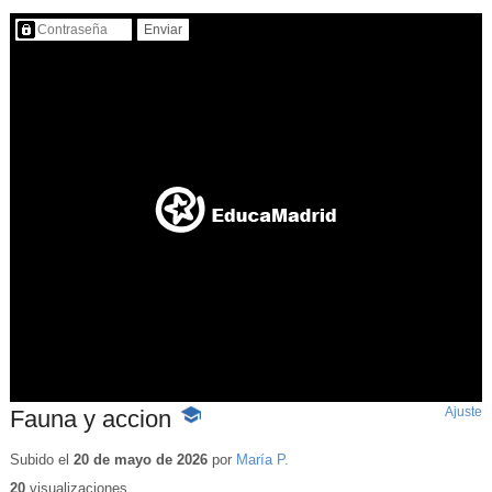
Contenido protegido…
Ajuste
d
Fauna y accion
-
p
Contenido
educativo
Subido el
20 de mayo de 2026
por
María P.
20
visualizaciones