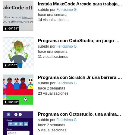
Instala MakeCode Arcade para trabajar offline en tu tablet, ordenador, Chromebook
Contenido educativo.
subido por
Felicisimo G.
-
hace una semana
14
visualizaciones
00′ 59″
Programa con OctoStudio, un juego homenajeando al House of the dead con Zombies
Contenido educativo.
subido por
Felicisimo G.
-
hace una semana
11
visualizaciones
01′ 0″
Programa con Scratch Jr una barrera que se desplaza para dar sensación de movimiento
Contenido educativo.
subido por
Felicisimo G.
-
hace 2 semanas
23
visualizaciones
06′ 50″
Programa con Octostudio, una animación utilizando la cámara para una foto y audio y texto para comunicar.
Contenido educativo.
subido por
Felicisimo G.
-
hace 2 semanas
5
visualizaciones