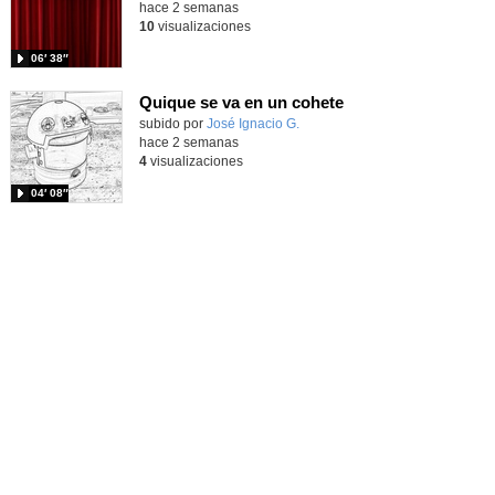
hace 2 semanas
10
visualizaciones
06′ 38″
Quique se va en un cohete
Contenido educativo.
subido por
José Ignacio G.
-
hace 2 semanas
4
visualizaciones
04′ 08″