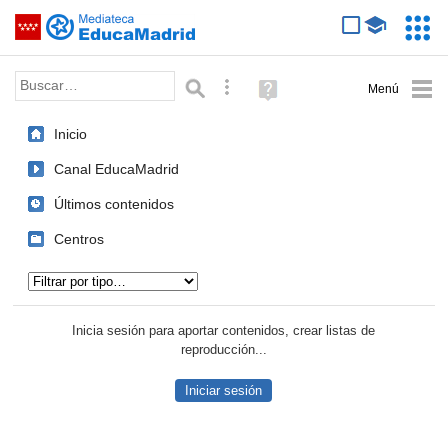
Mediateca de EducaMadrid
Saltar navegación
Servic
Educa
Palabra o frase:
Búsqueda avanzada
Ayuda
(en
ventana
Inicio
nueva)
Canal EducaMadrid
Últimos contenidos
Centros
Tipo de contenido:
Inicia sesión para aportar contenidos, crear listas de
reproducción...
Iniciar sesión