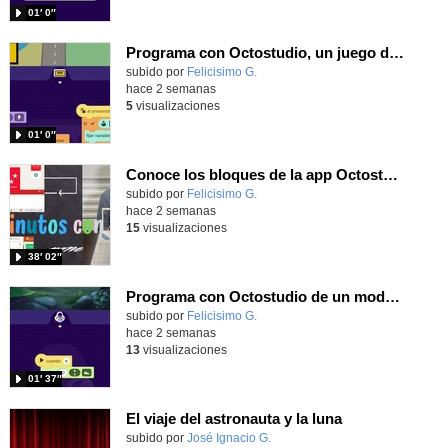
01′ 0″
Programa con Octostudio, un juego de Educación Víal cruzando un paso de cebra.
Contenido educativo.
subido por
Felicisimo G.
-
hace 2 semanas
5
visualizaciones
01′ 0″
Conoce los bloques de la app Octostudio, gratuito, offline y para tu tablet y móvil - Contenido educativo
Contenido educativo.
subido por
Felicisimo G.
-
hace 2 semanas
15
visualizaciones
38′ 02″
Programa con Octostudio de un modo sencillo, offline y gratuito
Contenido educativo.
subido por
Felicisimo G.
-
hace 2 semanas
13
visualizaciones
01′ 37″
El viaje del astronauta y la luna
Contenido educativo.
subido por
José Ignacio G.
-