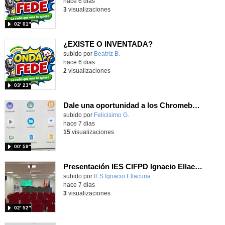
hace 6 dias
3
visualizaciones
02′ 01″
¿EXISTE O INVENTADA?
Contenido educativo.
subido por
Beatriz B.
-
hace 6 dias
2
visualizaciones
03′ 23″
Dale una oportunidad a los Chromebooks y utiliza un proyector para realizar talleres si no tienes pantallas táctiles
Contenido educativo.
subido por
Felicisimo G.
-
hace 7 dias
15
visualizaciones
00′ 59″
Presentación IES CIFPD Ignacio Ellacuría
Contenido educativo.
subido por
IES Ignacio Ellacuria
-
hace 7 dias
3
visualizaciones
02′ 52″