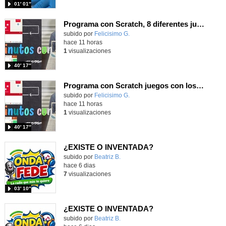
01′ 01″
Programa con Scratch, 8 diferentes juegos para vivir la emoción de los partidos de España en el mundial 2026
Contenido educativo.
subido por
Felicisimo G.
-
hace 11 horas
1
visualizaciones
40′ 17″
Programa con Scratch juegos con los partidos del mundial 2026 ganados por España
Contenido educativo.
subido por
Felicisimo G.
-
hace 11 horas
1
visualizaciones
40′ 17″
¿EXISTE O INVENTADA?
Contenido educativo.
subido por
Beatriz B.
-
hace 6 dias
7
visualizaciones
03′ 10″
¿EXISTE O INVENTADA?
Contenido educativo.
subido por
Beatriz B.
-