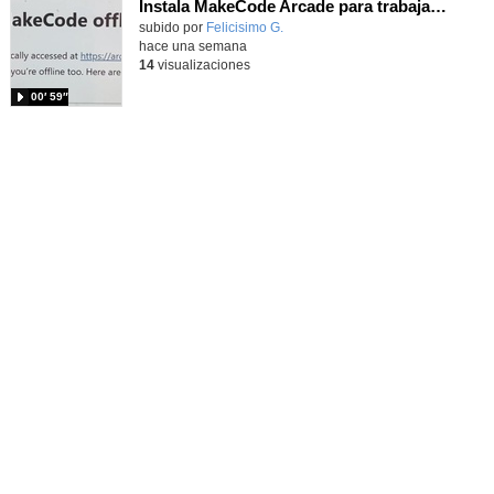
Instala MakeCode Arcade para trabajar offline en tu tablet, ordenador, Chromebook
Contenido educativo.
subido por
Felicisimo G.
-
hace una semana
14
visualizaciones
00′ 59″