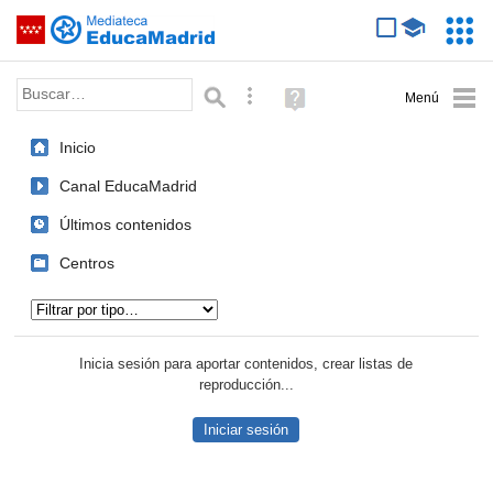
Mediateca de EducaMadrid
Saltar navegación
Servic
Educa
Palabra o frase:
Búsqueda avanzada
Ayuda
(en
ventana
Inicio
nueva)
Canal EducaMadrid
Últimos contenidos
Centros
Tipo de contenido:
Inicia sesión para aportar contenidos, crear listas de
reproducción...
Iniciar sesión