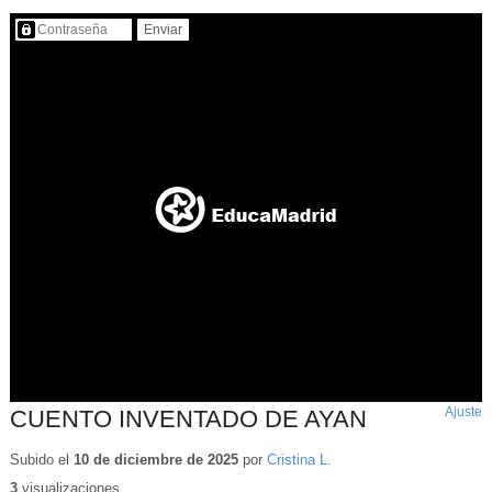
Contenido protegido…
Ajuste
d
CUENTO INVENTADO DE AYAN
p
Subido el
10 de diciembre de 2025
por
Cristina L.
3
visualizaciones