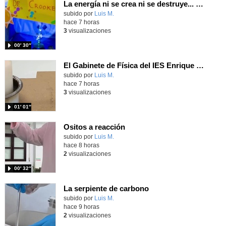
La energía ni se crea ni se destruye... ¡se experimenta! El Tierno en la Feria Madrid es Ciencia 2026
Contenido educativo.
subido por
Luis M.
-
hace 7 horas
3
visualizaciones
00′ 30″
El Gabinete de Física del IES Enrique Tierno Galván de Parla (Curso 25-26)
Contenido educativo.
subido por
Luis M.
-
hace 7 horas
3
visualizaciones
01′ 01″
Ositos a reacción
Contenido educativo.
subido por
Luis M.
-
hace 8 horas
2
visualizaciones
00′ 32″
La serpiente de carbono
Contenido educativo.
subido por
Luis M.
-
hace 9 horas
2
visualizaciones