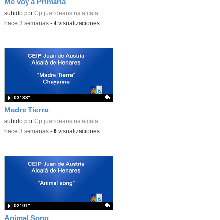
Me voy a Primaria
Contenido educativo.
subido por
Cp juandeaustria alcala
-
hace 3 semanas
-
4
visualizaciones
03′ 33″
Madre Tierra
Contenido educativo.
subido por
Cp juandeaustria alcala
-
hace 3 semanas
-
6
visualizaciones
02′ 01″
Animal Song