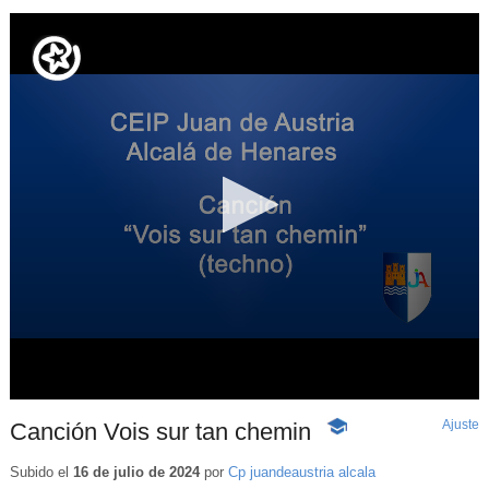
Ajuste
d
Canción Vois sur tan chemin
-
p
Contenido
educativo
Subido el
16 de julio de 2024
por
Cp juandeaustria alcala