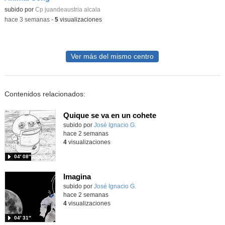
Contenido educativo.
subido por
Cp juandeaustria alcala
-
hace 3 semanas
-
5
visualizaciones
Ver más del mismo centro
Contenidos relacionados:
Quique se va en un cohete
Contenido educativo.
subido por
José Ignacio G.
-
hace 2 semanas
4
visualizaciones
04′ 08″
Imagina
Contenido educativo.
subido por
José Ignacio G.
-
hace 2 semanas
4
visualizaciones
04′ 31″