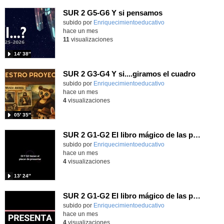
SUR 2 G5-G6 Y si pensamos
Contenido educativo.
subido por
Enriquecimientoeducativo
-
hace un mes
11
visualizaciones
14′ 38″
SUR 2 G3-G4 Y si....giramos el cuadro
Contenido educativo.
subido por
Enriquecimientoeducativo
-
hace un mes
4
visualizaciones
05′ 35″
SUR 2 G1-G2 El libro mágico de las preguntas imposibles.
Contenido educativo.
subido por
Enriquecimientoeducativo
-
hace un mes
4
visualizaciones
13′ 24″
SUR 2 G1-G2 El libro mágico de las preguntas imposibles.
Contenido educativo.
subido por
Enriquecimientoeducativo
-
hace un mes
4
visualizaciones