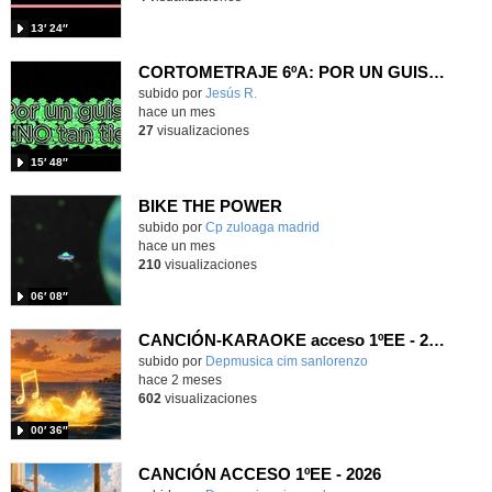
13′ 24″
CORTOMETRAJE 6ºA: POR UN GUISANTE NO TAN TIERNO
Contenido educativo.
subido por
Jesús R.
-
hace un mes
27
visualizaciones
15′ 48″
BIKE THE POWER
Contenido educativo.
subido por
Cp zuloaga madrid
-
hace un mes
210
visualizaciones
06′ 08″
CANCIÓN-KARAOKE acceso 1ºEE - 2026
Contenido educativo.
subido por
Depmusica cim sanlorenzo
-
hace 2 meses
602
visualizaciones
00′ 36″
CANCIÓN ACCESO 1ºEE - 2026