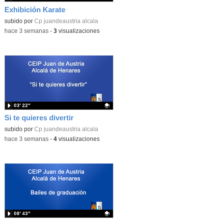
Exhibición Karate
Contenido educativo.
subido por
Cp juandeaustria alcala
-
hace 3 semanas
-
3
visualizaciones
03′ 22″
Si te quieres divertir
Contenido educativo.
subido por
Cp juandeaustria alcala
-
hace 3 semanas
-
4
visualizaciones
08′ 43″