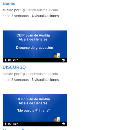
Bailes
Contenido educativo.
subido por
Cp juandeaustria alcala
-
hace 3 semanas
-
4
visualizaciones
05′ 20″
DISCURSO
Contenido educativo.
subido por
Cp juandeaustria alcala
-
hace 3 semanas
-
3
visualizaciones
03′ 41″