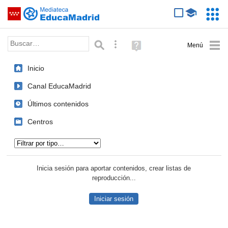
Mediateca de EducaMadrid
Saltar navegación
Servic
Educa
Palabra o frase:
Búsqueda avanzada
Ayuda
(en
ventana
Inicio
nueva)
Canal EducaMadrid
Últimos contenidos
Centros
Tipo de contenido:
Inicia sesión para aportar contenidos, crear listas de
reproducción...
Iniciar sesión