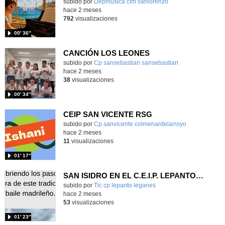
Contenido educativo.
subido por
Depmusica cim sanlorenzo
-
hace 2 meses
792
visualizaciones
00′ 36″
CANCIÓN LOS LEONES
Contenido educativo.
subido por
Cp sansebastian sansebastian
-
hace 2 meses
38
visualizaciones
00′ 34″
CEIP SAN VICENTE RSG
Contenido educativo.
subido por
Cp sanvicente colmenardelarroyo
-
hace 2 meses
11
visualizaciones
01′ 17″
SAN ISIDRO EN EL C.E.I.P. LEPANTO (LEGANÉS)
Contenido educativo.
subido por
Tic cp lepanto leganes
-
hace 2 meses
53
visualizaciones
01′ 23″