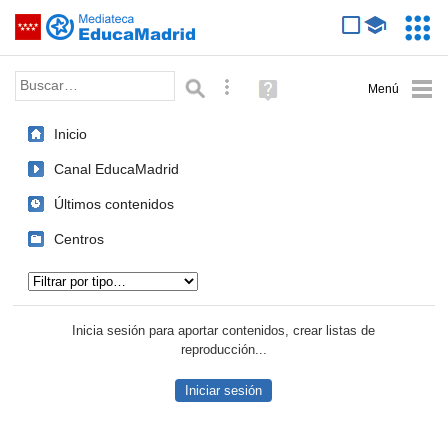
Mediateca de EducaMadrid
Saltar navegación
Servic
Educa
Palabra o frase:
Búsqueda avanzada
Ayuda
(en
ventana
Inicio
nueva)
Canal EducaMadrid
Últimos contenidos
Centros
Tipo de contenido:
Inicia sesión para aportar contenidos, crear listas de
reproducción...
Iniciar sesión