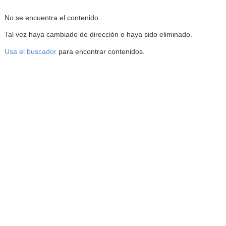
Reproductor de la Mediateca
No se encuentra el contenido…
Tal vez haya cambiado de dirección o haya sido eliminado.
Usa el buscador
para encontrar contenidos.