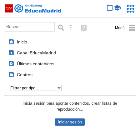
Mediateca de EducaMadrid
Saltar navegación
Servic
Educa
Palabra o frase:
Búsqueda avanzada
Ayuda
(en
ventana
Inicio
nueva)
Canal EducaMadrid
Últimos contenidos
Centros
Tipo de contenido:
Inicia sesión para aportar contenidos, crear listas de
reproducción...
Iniciar sesión