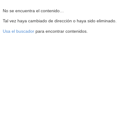
Reproductor de la Mediateca
No se encuentra el contenido…
Tal vez haya cambiado de dirección o haya sido eliminado.
Usa el buscador
para encontrar contenidos.