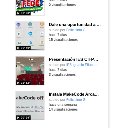
2
visualizaciones
03′ 23″
Dale una oportunidad a los Chromebooks y utiliza un proyector para realizar talleres si no tienes pantallas táctiles
Contenido educativo.
subido por
Felicisimo G.
-
hace 7 dias
15
visualizaciones
00′ 59″
Presentación IES CIFPD Ignacio Ellacuría
Contenido educativo.
subido por
IES Ignacio Ellacuria
-
hace 7 dias
3
visualizaciones
02′ 52″
Instala MakeCode Arcade para trabajar offline en tu tablet, ordenador, Chromebook
Contenido educativo.
subido por
Felicisimo G.
-
hace una semana
14
visualizaciones
00′ 59″