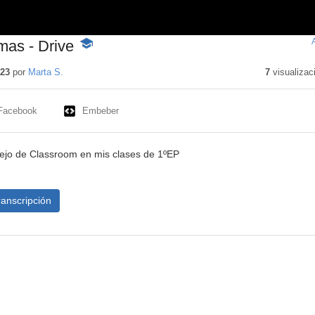
mas - Drive
-
Contenido
educativo
023
por
Marta S.
7
visualizac
Facebook
Embeber
jo de Classroom en mis clases de 1ºEP
ranscripción