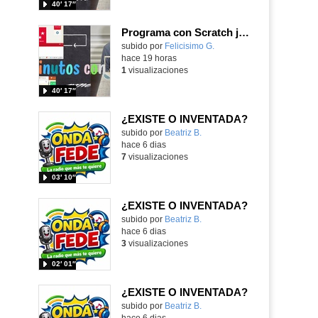
40′ 17″
Programa con Scratch juegos con los partidos del mundial 2026 ganados por España
Contenido educativo.
subido por
Felicisimo G.
-
hace 19 horas
1
visualizaciones
40′ 17″
¿EXISTE O INVENTADA?
Contenido educativo.
subido por
Beatriz B.
-
hace 6 dias
7
visualizaciones
03′ 10″
¿EXISTE O INVENTADA?
Contenido educativo.
subido por
Beatriz B.
-
hace 6 dias
3
visualizaciones
02′ 01″
¿EXISTE O INVENTADA?
Contenido educativo.
subido por
Beatriz B.
-
hace 6 dias