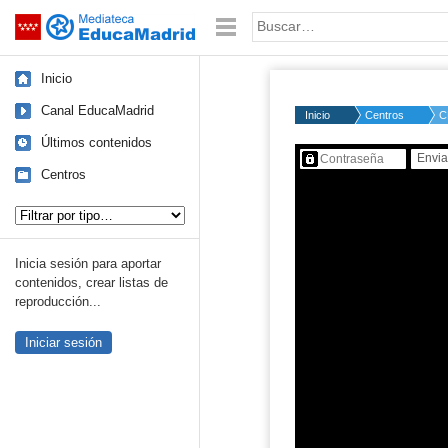
Mediateca de EducaMadrid
Saltar navegación
Palabra o frase:
Inicio
Canal EducaMadrid
Inicio
Centros
C
Últimos contenidos
Contenido protegido…
Centros
Tipo de contenido:
Inicia sesión para aportar
contenidos, crear listas de
reproducción...
Iniciar sesión