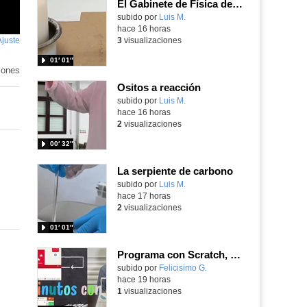
El Gabinete de Física del IES Enrique Tierno Galván de Parla (Curso 25-26)
Contenido educativo.
subido por
Luis M.
-
hace 16 horas
Ajuste
de
3
visualizaciones
pantalla
01′ 01″
iones
Ositos a reacción
Contenido educativo.
subido por
Luis M.
-
hace 16 horas
2
visualizaciones
00′ 32″
La serpiente de carbono
Contenido educativo.
subido por
Luis M.
-
hace 17 horas
2
visualizaciones
01′ 01″
Programa con Scratch, 8 diferentes juegos para vivir la emoción de los partidos de España en el mundial 2026
Contenido educativo.
subido por
Felicisimo G.
-
hace 19 horas
1
visualizaciones