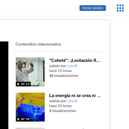
Servic
Iniciar sesión
Educa
Contenidos relacionados:
"Coheté": ¡Levitación flamígera!
Contenido educativo.
subido por
Luis M.
-
hace 15 horas
15
visualizaciones
00′ 21″
La energía ni se crea ni se destruye... ¡se experimenta! El Tierno en la Feria Madrid es Ciencia 2026
Contenido educativo.
subido por
Luis M.
-
hace 15 horas
3
visualizaciones
00′ 30″