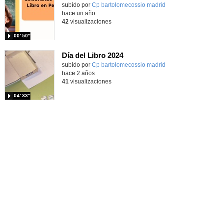
Contenido educativo.
subido por
Cp bartolomecossio madrid
-
hace un año
42
visualizaciones
00′ 50″
Día del Libro 2024
subido por
Cp bartolomecossio madrid
-
hace 2 años
41
visualizaciones
04′ 33″