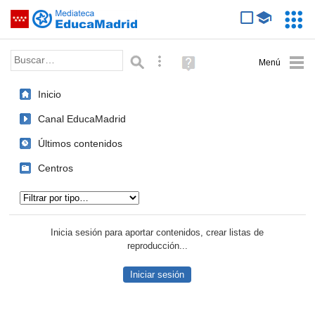
Mediateca de EducaMadrid
Saltar navegación
Servic
Educa
Palabra o frase:
Búsqueda avanzada
Ayuda
(en
ventana
Inicio
nueva)
Canal EducaMadrid
Últimos contenidos
Centros
Tipo de contenido:
Inicia sesión para aportar contenidos, crear listas de
reproducción...
Iniciar sesión