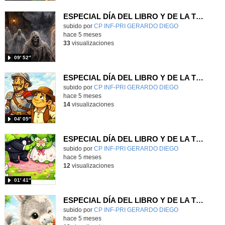
ESPECIAL DÍA DEL LIBRO Y DE LA TIERRA - "El monte de las ánimas" (Bécquer) |VÍDEO|
Contenido educativo.
subido por
CP INF-PRI GERARDO DIEGO
-
hace 5 meses
33
visualizaciones
09′ 52″
ESPECIAL DÍA DEL LIBRO Y DE LA TIERRA - "Don Quijote de la Mancha" (Cervantes) |VÍDEO|
Contenido educativo.
subido por
CP INF-PRI GERARDO DIEGO
-
hace 5 meses
14
visualizaciones
04′ 05″
ESPECIAL DÍA DEL LIBRO Y DE LA TIERRA - "Boda y acompañamiento de campo" (Quevedo) |VÍDEO|
Contenido educativo.
subido por
CP INF-PRI GERARDO DIEGO
-
hace 5 meses
12
visualizaciones
01′ 41″
ESPECIAL DÍA DEL LIBRO Y DE LA TIERRA - "Platero y yo" (Juan Ramón Jiménez) |VÍDEO|
Contenido educativo.
subido por
CP INF-PRI GERARDO DIEGO
-
hace 5 meses