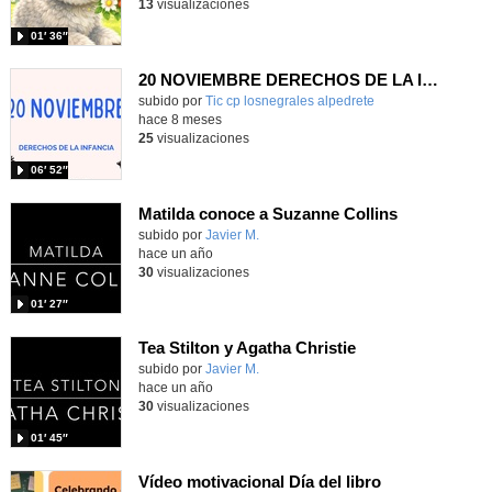
13
visualizaciones
01′ 36″
20 NOVIEMBRE DERECHOS DE LA INFANCIA
Contenido educativo.
subido por
Tic cp losnegrales alpedrete
-
hace 8 meses
25
visualizaciones
06′ 52″
Matilda conoce a Suzanne Collins
subido por
Javier M.
-
hace un año
30
visualizaciones
01′ 27″
Tea Stilton y Agatha Christie
subido por
Javier M.
-
hace un año
30
visualizaciones
01′ 45″
Vídeo motivacional Día del libro