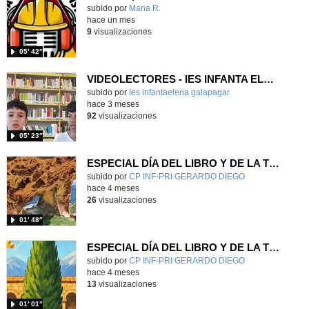
Contenido educativo.
subido por
Maria R.
-
hace un mes
9
visualizaciones
05′ 42″
VIDEOLECTORES - IES INFANTA ELENA, GALAPAGAR
subido por
Ies infantaelena galapagar
-
hace 3 meses
92
visualizaciones
05′ 23″
ESPECIAL DÍA DEL LIBRO Y DE LA TIERRA - "Las montañas de mi tierra" (Unamuno) |VÍDEO|
Contenido educativo.
subido por
CP INF-PRI GERARDO DIEGO
-
hace 4 meses
26
visualizaciones
01′ 48″
ESPECIAL DÍA DEL LIBRO Y DE LA TIERRA - "El ciprés de Silos" (Gerardo Diego) |VÍDEO|
Contenido educativo.
subido por
CP INF-PRI GERARDO DIEGO
-
hace 4 meses
13
visualizaciones
01′ 01″