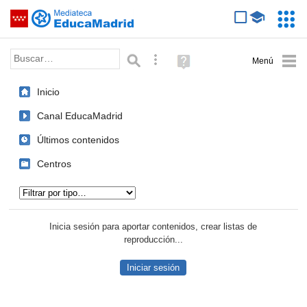
Mediateca de EducaMadrid
Saltar navegación
Servic
Educa
Palabra o frase:
Búsqueda avanzada
Ayuda
(en
ventana
Inicio
nueva)
Canal EducaMadrid
Últimos contenidos
Centros
Tipo de contenido:
Inicia sesión para aportar contenidos, crear listas de
reproducción...
Iniciar sesión