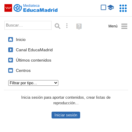
Mediateca de EducaMadrid
Saltar navegación
Servic
Educa
Palabra o frase:
Búsqueda avanzada
Ayuda
(en
ventana
Inicio
nueva)
Canal EducaMadrid
Últimos contenidos
Centros
Tipo de contenido:
Inicia sesión para aportar contenidos, crear listas de
reproducción...
Iniciar sesión