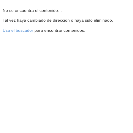
Reproductor de la Mediateca
No se encuentra el contenido…
Tal vez haya cambiado de dirección o haya sido eliminado.
Usa el buscador
para encontrar contenidos.