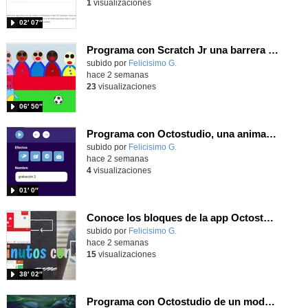
1
visualizaciones
02′ 07″
Programa con Scratch Jr una barrera que se desplaza para dar sensación de movimiento
Contenido educativo.
subido por
Felicisimo G.
-
hace 2 semanas
23
visualizaciones
06′ 50″
Programa con Octostudio, una animación utilizando la cámara para una foto y audio y texto para comunicar.
Contenido educativo.
subido por
Felicisimo G.
-
hace 2 semanas
4
visualizaciones
01′ 0″
Conoce los bloques de la app Octostudio, gratuito, offline y para tu tablet y móvil - Contenido educativo
Contenido educativo.
subido por
Felicisimo G.
-
hace 2 semanas
15
visualizaciones
38′ 02″
Programa con Octostudio de un modo sencillo, offline y gratuito