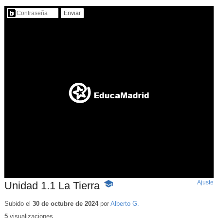
Contenido protegido…
Ajuste
d
Unidad 1.1 La Tierra
-
p
Contenido
educativo
Subido el
30 de octubre de 2024
por
Alberto G.
5
visualizaciones