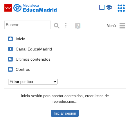
Mediateca de EducaMadrid
Saltar navegación
Servic
Educa
Palabra o frase:
Búsqueda avanzada
Ayuda
(en
ventana
Inicio
nueva)
Canal EducaMadrid
Últimos contenidos
Centros
Tipo de contenido:
Inicia sesión para aportar contenidos, crear listas de
reproducción...
Iniciar sesión