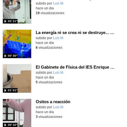
Contenido educativo.
subido por
Luis M.
-
hace un dia
19
visualizaciones
00′ 21″
La energía ni se crea ni se destruye... ¡se experimenta! El Tierno en la Feria Madrid es Ciencia 2026
Contenido educativo.
subido por
Luis M.
-
hace un dia
6
visualizaciones
00′ 30″
El Gabinete de Física del IES Enrique Tierno Galván de Parla (Curso 25-26)
Contenido educativo.
subido por
Luis M.
-
hace un dia
5
visualizaciones
01′ 01″
Ositos a reacción
Contenido educativo.
subido por
Luis M.
-
hace un dia
3
visualizaciones
00′ 32″