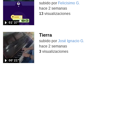
Contenido educativo.
subido por
Felicisimo G.
-
hace 2 semanas
13
visualizaciones
01′ 37″
Tierra
Contenido educativo.
subido por
José Ignacio G.
-
hace 2 semanas
3
visualizaciones
00′ 21″