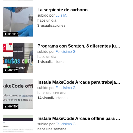
La serpiente de carbono
Contenido educativo.
subido por
Luis M.
-
hace un dia
3
visualizaciones
01′ 01″
Programa con Scratch, 8 diferentes juegos para vivir la emoción de los partidos de España en el mundial 2026
Contenido educativo.
subido por
Felicisimo G.
-
hace un dia
1
visualizaciones
40′ 17″
Instala MakeCode Arcade para trabajar offline en tu tablet, ordenador, Chromebook
Contenido educativo.
subido por
Felicisimo G.
-
hace una semana
14
visualizaciones
00′ 59″
Instala MakeCode Arcade offline para programar grandes juegos sin necesidad de Internet
Contenido educativo.
subido por
Felicisimo G.
-
hace una semana