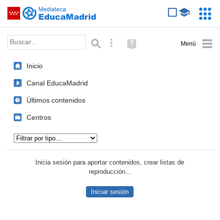
Mediateca de EducaMadrid
Saltar navegación
Servic
Educa
Palabra o frase:
Búsqueda avanzada
Ayuda
(en
ventana
Inicio
nueva)
Canal EducaMadrid
Últimos contenidos
Centros
Tipo de contenido:
Inicia sesión para aportar contenidos, crear listas de
reproducción...
Iniciar sesión