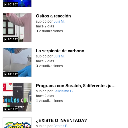
00′ 30″
Ositos a reacción
Contenido educativo.
subido por
Luis M.
-
hace 2 dias
3
visualizaciones
00′ 32″
La serpiente de carbono
Contenido educativo.
subido por
Luis M.
-
hace 2 dias
3
visualizaciones
01′ 01″
Programa con Scratch, 8 diferentes juegos para vivir la emoción de los partidos de España en el mundial 2026
Contenido educativo.
subido por
Felicisimo G.
-
hace 2 dias
1
visualizaciones
40′ 17″
¿EXISTE O INVENTADA?
Contenido educativo.
subido por
Beatriz B.
-