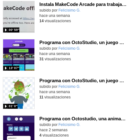
Instala MakeCode Arcade para trabajar offline en tu tablet, ordenador, Chromebook
Contenido educativo.
subido por
Felicisimo G.
-
hace una semana
14
visualizaciones
00′ 59″
Programa con OctoStudio, un juego de disparos contra Zombies con un cargador basado en el House of the dead
Contenido educativo.
subido por
Felicisimo G.
-
hace una semana
31
visualizaciones
13′ 07″
Programa con OctoStudio, un juego homenajeando al House of the dead con Zombies
Contenido educativo.
subido por
Felicisimo G.
-
hace una semana
11
visualizaciones
01′ 0″
Programa con Octostudio, una animación utilizando la cámara para una foto y audio y texto para comunicar.
Contenido educativo.
subido por
Felicisimo G.
-
hace 2 semanas
4
visualizaciones