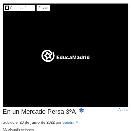
Contenido protegido…
Ajuste
d
En un Mercado Persa 3ºA
-
p
Contenido
educativo
Subido el
23 de junio de 2022
por
Sandra M.
66
visualizaciones