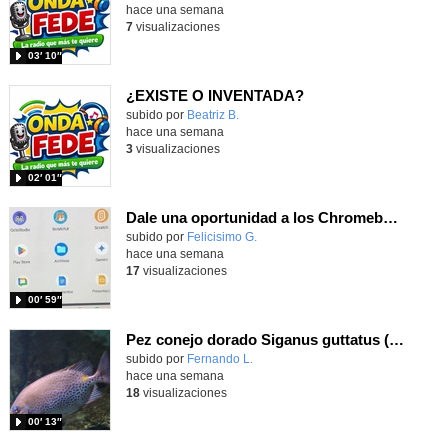
hace una semana
7
visualizaciones
03′ 10″
¿EXISTE O INVENTADA?
Contenido educativo.
subido por
Beatriz B.
-
hace una semana
3
visualizaciones
02′ 01″
Dale una oportunidad a los Chromebooks y utiliza un proyector para realizar talleres si no tienes pantallas táctiles
Contenido educativo.
subido por
Felicisimo G.
-
hace una semana
17
visualizaciones
00′ 59″
Pez conejo dorado Siganus guttatus (Bloch, 1786)
Contenido educativo.
subido por
Fernando L.
-
hace una semana
18
visualizaciones
00′ 13″