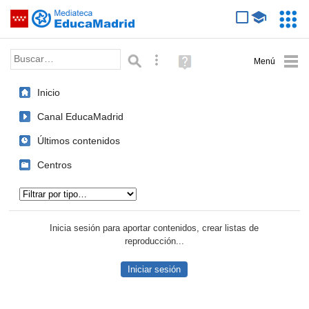
Mediateca de EducaMadrid
Saltar navegación
Servic
Educa
Palabra o frase:
Búsqueda avanzada
Ayuda
(en
ventana
Inicio
nueva)
Canal EducaMadrid
Últimos contenidos
Centros
Tipo de contenido:
Inicia sesión para aportar contenidos, crear listas de
reproducción...
Iniciar sesión