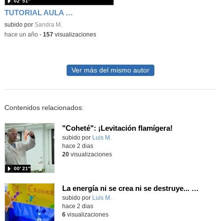
02′ 51″
TUTORIAL AULA VIRTUAL
subido por
Sandra M.
-
hace un año
-
157
visualizaciones
Ver más del mismo autor
Contenidos relacionados:
"Coheté": ¡Levitación flamígera!
Contenido educativo.
subido por
Luis M.
-
hace 2 dias
20
visualizaciones
00′ 21″
La energía ni se crea ni se destruye... ¡se experimenta! El Tierno en la Feria Madrid es Ciencia 2026
Contenido educativo.
subido por
Luis M.
-
hace 2 dias
6
visualizaciones