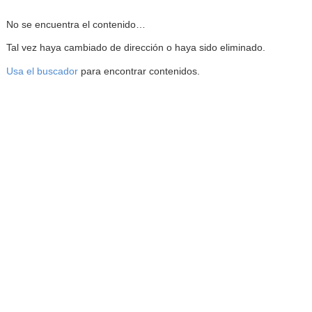
Reproductor de la Mediateca
No se encuentra el contenido…
Tal vez haya cambiado de dirección o haya sido eliminado.
Usa el buscador
para encontrar contenidos.