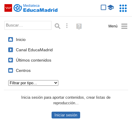
Mediateca de EducaMadrid
Saltar navegación
Servic
Educa
Palabra o frase:
Búsqueda avanzada
Ayuda
(en
ventana
Inicio
nueva)
Canal EducaMadrid
Últimos contenidos
Centros
Tipo de contenido:
Inicia sesión para aportar contenidos, crear listas de
reproducción...
Iniciar sesión